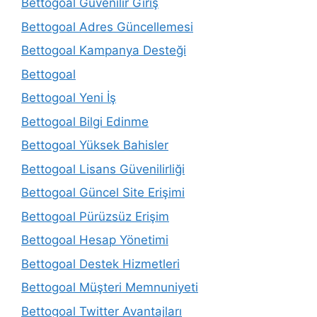
Bettogoal Güvenilir Giriş
Bettogoal Adres Güncellemesi
Bettogoal Kampanya Desteği
Bettogoal
Bettogoal Yeni İş
Bettogoal Bilgi Edinme
Bettogoal Yüksek Bahisler
Bettogoal Lisans Güvenilirliği
Bettogoal Güncel Site Erişimi
Bettogoal Pürüzsüz Erişim
Bettogoal Hesap Yönetimi
Bettogoal Destek Hizmetleri
Bettogoal Müşteri Memnuniyeti
Bettogoal Twitter Avantajları