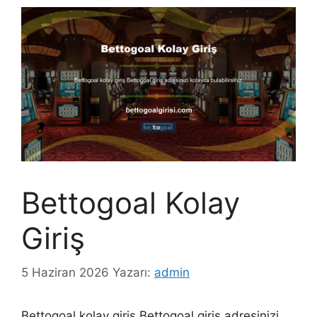
Bettogoal Kolay
Giriş
5 Haziran 2026
Yazarı:
admin
Bettogoal kolay giriş Bettogoal giriş adresinizi