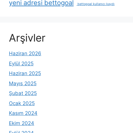
yeni adresi bettogoal
bettogoal kullanıcı kaydı
Arşivler
Haziran 2026
Eylül 2025
Haziran 2025
Mayıs 2025
Şubat 2025
Ocak 2025
Kasım 2024
Ekim 2024