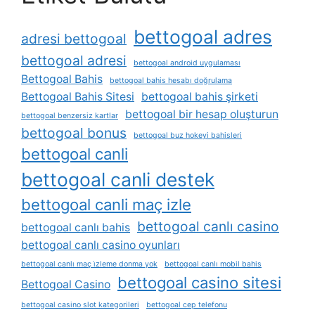
bettogoal adres
adresi bettogoal
bettogoal adresi
bettogoal android uygulaması
Bettogoal Bahis
bettogoal bahis hesabı doğrulama
Bettogoal Bahis Sitesi
bettogoal bahis şirketi
bettogoal bir hesap oluşturun
bettogoal benzersiz kartlar
bettogoal bonus
bettogoal buz hokeyi bahisleri
bettogoal canli
bettogoal canli destek
bettogoal canli maç izle
bettogoal canlı casino
bettogoal canlı bahis
bettogoal canlı casino oyunları
bettogoal canlı maç i̇zleme donma yok
bettogoal canlı mobil bahis
bettogoal casino sitesi
Bettogoal Casino
bettogoal casino slot kategorileri
bettogoal cep telefonu