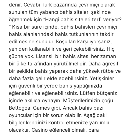
denir. Cevabı Türk pazarında çevrimiçi olarak
sunulan tüm yabancı bahis siteleri şeklinde
öğrenmek için “Hangi bahis siteleri terfi veriyor?
” Kısa bir süre içinde, bahis bahisleri çevrimiçi
bahis alanlarındaki bahis tutkunlarının takdir
edilmesine sunulur. Koşulları karşılıyorsanız,
yeniden kullanabilir ve geri çekebilirsiniz. Hiç
şüphe yok. Lisanslı bir bahis sitesi her zaman
bir ülke tarafından yürütülmelidir. Daha agresif
bir şekilde bahis yaparak daha yüksek rütbe ve
daha fazla gelir elde edebilirsiniz. Yetişkinler
için güvenli bir yerde bahis yaptığınızda
eğlenebilir ve eğlenebilirsiniz. Lütfen bütçeniz
içinde akıllıca oynayın. Müşterilerimizin çoğu
Bettogoal Games gibi. Ancak bahis bazı
oyuncular için bir sorun olabilir. Aşağıdaki
bilgiler kendinizi kontrol etmenize yardımcı
olacaktır. Casino eğlenceli olmalı, para