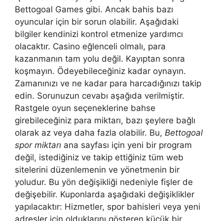
Bettogoal Games gibi. Ancak bahis bazı
oyuncular için bir sorun olabilir. Aşağıdaki
bilgiler kendinizi kontrol etmenize yardımcı
olacaktır. Casino eğlenceli olmalı, para
kazanmanın tam yolu değil. Kayıptan sonra
koşmayın. Ödeyebileceğiniz kadar oynayın.
Zamanınızı ve ne kadar para harcadığınızı takip
edin. Sorunuzun cevabı aşağıda verilmiştir.
Rastgele oyun seçeneklerine bahse
girebileceğiniz para miktarı, bazı şeylere bağlı
olarak az veya daha fazla olabilir. Bu,
Bettogoal
spor miktarı
ana sayfası için yeni bir program
değil, istediğiniz ve takip ettiğiniz tüm web
sitelerini düzenlemenin ve yönetmenin bir
yoludur. Bu yön değişikliği nedeniyle fişler de
değişebilir. Kuponlarda aşağıdaki değişiklikler
yapılacaktır: Hizmetler, spor bahisleri veya yeni
adresler için olduklarını gösteren küçük bir