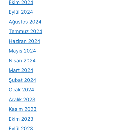
Ekim 2024
Eylül 2024
Ağustos 2024
Temmuz 2024
Haziran 2024
Mayıs 2024
Nisan 2024
Mart 2024
Şubat 2024
Ocak 2024
Aralık 2023
Kasım 2023
Ekim 2023
Eylül 2023