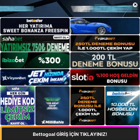
×
Bettogoal GİRİŞ İÇİN TIKLAYINIZ!