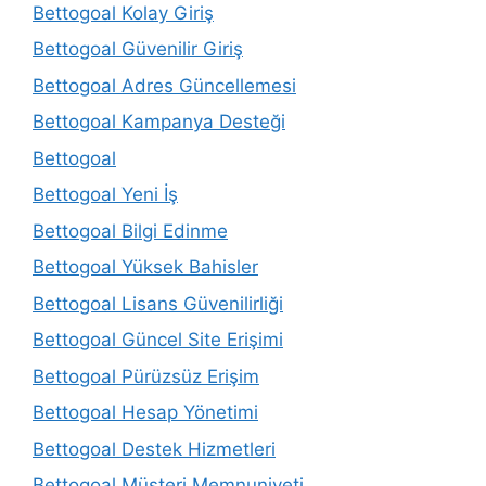
Bettogoal Kolay Giriş
Bettogoal Güvenilir Giriş
Bettogoal Adres Güncellemesi
Bettogoal Kampanya Desteği
Bettogoal
Bettogoal Yeni İş
Bettogoal Bilgi Edinme
Bettogoal Yüksek Bahisler
Bettogoal Lisans Güvenilirliği
Bettogoal Güncel Site Erişimi
Bettogoal Pürüzsüz Erişim
Bettogoal Hesap Yönetimi
Bettogoal Destek Hizmetleri
Bettogoal Müşteri Memnuniyeti