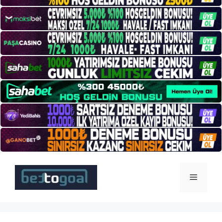
İçeriğe
atla
Menü