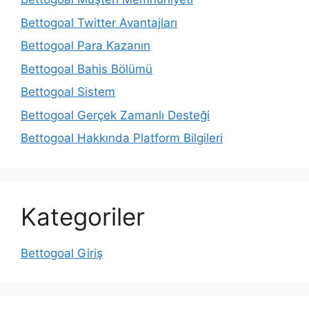
Bettogoal Twitter Avantajları
Bettogoal Para Kazanın
Bettogoal Bahis Bölümü
Bettogoal Sistem
Bettogoal Gerçek Zamanlı Desteği
Bettogoal Hakkında Platform Bilgileri
Kategoriler
Bettogoal Giriş