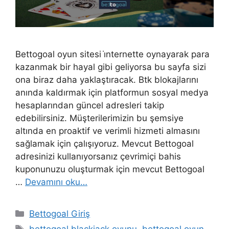
Bettogoal oyun sitesi i̇nternette oynayarak para
kazanmak bir hayal gibi geliyorsa bu sayfa sizi
ona biraz daha yaklaştıracak. Btk blokajlarını
anında kaldırmak için platformun sosyal medya
hesaplarından güncel adresleri takip
edebilirsiniz. Müşterilerimizin bu şemsiye
altında en proaktif ve verimli hizmeti almasını
sağlamak için çalışıyoruz. Mevcut Bettogoal
adresinizi kullanıyorsanız çevrimiçi bahis
kuponunuzu oluşturmak için mevcut Bettogoal
…
Devamını oku…
Kategoriler
Bettogoal Giriş
Etiketler