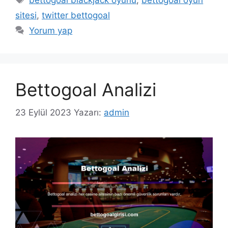
bettogoal blackjack oyunu
,
bettogoal oyun
sitesi
,
twitter bettogoal
Yorum yap
Bettogoal Analizi
23 Eylül 2023
Yazarı:
admin