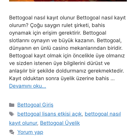
Bettogoal nasıl kayıt olunur Bettogoal nasıl kayıt
olurum? Çoğu saygın rulet şirketi, bahis
oynamak için erişim gerektirir. Bettogoal
slotlarını oynayın ve büyük kazanın. Bettogoal,
dünyanın en ünlü casino mekanlarından biridir.
Bettogoal kayıt olmak için öncelikle üye olmanız
ve sizden istenen üye bilgilerini dürüst ve
anlaşılır bir şekilde doldurmanız gerekmektedir.
Kayıt olduktan sonra üyelik üzerine bahis …
Devamını oku…
Kategoriler
Bettogoal Giriş
Etiketler
bettogoal lisans etkisi açık
,
bettogoal nasıl
kayıt olunur
,
Bettogoal Üyelik
Yorum yap