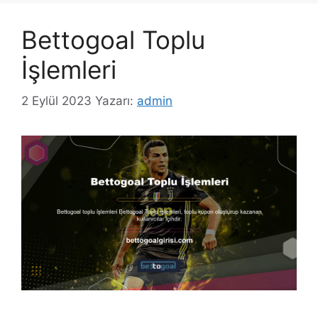
Bettogoal Toplu
İşlemleri
2 Eylül 2023
Yazarı:
admin