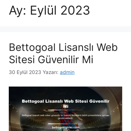
Ay:
Eylül 2023
Bettogoal Lisanslı Web
Sitesi Güvenilir Mi
30 Eylül 2023
Yazarı:
admin