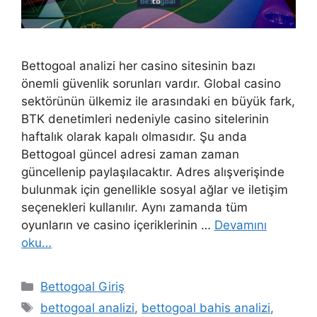
Bettogoal analizi her casino sitesinin bazı
önemli güvenlik sorunları vardır. Global casino
sektörünün ülkemiz ile arasındaki en büyük fark,
BTK denetimleri nedeniyle casino sitelerinin
haftalık olarak kapalı olmasıdır. Şu anda
Bettogoal güncel adresi zaman zaman
güncellenip paylaşılacaktır. Adres alışverişinde
bulunmak için genellikle sosyal ağlar ve iletişim
seçenekleri kullanılır. Aynı zamanda tüm
oyunların ve casino içeriklerinin …
Devamını
oku…
Kategoriler
Bettogoal Giriş
Etiketler
bettogoal analizi
,
bettogoal bahis analizi
,