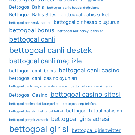
bettogoal android uygulaması
Bettogoal Bahis
bettogoal bahis hesabı doğrulama
Bettogoal Bahis Sitesi
bettogoal bahis şirketi
bettogoal bir hesap oluşturun
bettogoal benzersiz kartlar
bettogoal bonus
bettogoal buz hokeyi bahisleri
bettogoal canli
bettogoal canli destek
bettogoal canli maç izle
bettogoal canlı casino
bettogoal canlı bahis
bettogoal canlı casino oyunları
bettogoal canlı maç i̇zleme donma yok
bettogoal canlı mobil bahis
bettogoal casino sitesi
Bettogoal Casino
bettogoal casino slot kategorileri
bettogoal cep telefonu
bettogoal futbol bahisleri
bettogoal destek
bettogoal futbol
bettogoal giris adresi
bettogoal gerçek zamanlı
bettogoal girisi
bettogoal giris twitter