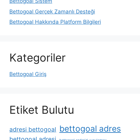
Bettogoal Sistem
Bettogoal Gerçek Zamanlı Desteği
Bettogoal Hakkında Platform Bilgileri
Kategoriler
Bettogoal Giriş
Etiket Bulutu
bettogoal adres
adresi bettogoal
bettogoal adresi