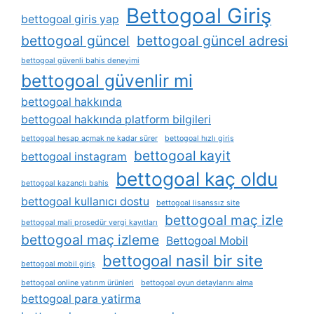
Bettogoal Giriş
bettogoal giris yap
bettogoal güncel
bettogoal güncel adresi
bettogoal güvenli bahis deneyimi
bettogoal güvenlir mi
bettogoal hakkında
bettogoal hakkında platform bilgileri
bettogoal hesap açmak ne kadar sürer
bettogoal hızlı giriş
bettogoal kayit
bettogoal instagram
bettogoal kaç oldu
bettogoal kazançlı bahis
bettogoal kullanıcı dostu
bettogoal lisanssız site
bettogoal maç izle
bettogoal mali prosedür vergi kayıtları
bettogoal maç izleme
Bettogoal Mobil
bettogoal nasil bir site
bettogoal mobil giriş
bettogoal online yatırım ürünleri
bettogoal oyun detaylarını alma
bettogoal para yatirma