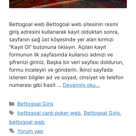
Bettogoal web Bettogoal web sitesinin resmi
giriş adresini kullanarak kayıt olduktan sonra,
sayfanın sağ üst köşesinde yer alan kırmızı
“Kayıt Ol” butonuna tıklayın. Açılan kayıt
formunun ilk sayfasında kullanıcı adınızı ve
şifrenizi giriniz. Başka bir veri sayfası doldurun,
formu inceleyin ve gönderin. İkinci sayfada
istenen bilgiler ad ve soyad, cinsiyet ve telefon
numarası gibi basit …
Devamını oku…
Kategoriler
Bettogoal Giriş
Etiketler
bettogoal canlı poker web
,
Bettogoal Giriş
,
bettogoal web
Yorum yap