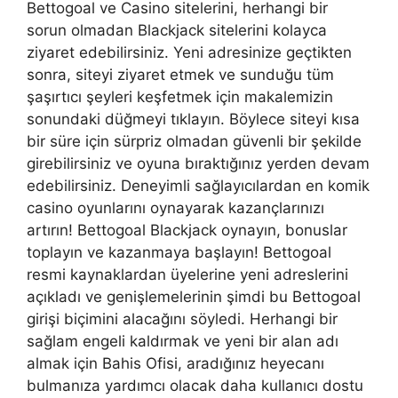
Bettogoal ve Casino sitelerini, herhangi bir
sorun olmadan Blackjack sitelerini kolayca
ziyaret edebilirsiniz. Yeni adresinize geçtikten
sonra, siteyi ziyaret etmek ve sunduğu tüm
şaşırtıcı şeyleri keşfetmek için makalemizin
sonundaki düğmeyi tıklayın. Böylece siteyi kısa
bir süre için sürpriz olmadan güvenli bir şekilde
girebilirsiniz ve oyuna bıraktığınız yerden devam
edebilirsiniz. Deneyimli sağlayıcılardan en komik
casino oyunlarını oynayarak kazançlarınızı
artırın! Bettogoal Blackjack oynayın, bonuslar
toplayın ve kazanmaya başlayın! Bettogoal
resmi kaynaklardan üyelerine yeni adreslerini
açıkladı ve genişlemelerinin şimdi bu Bettogoal
girişi biçimini alacağını söyledi. Herhangi bir
sağlam engeli kaldırmak ve yeni bir alan adı
almak için Bahis Ofisi, aradığınız heyecanı
bulmanıza yardımcı olacak daha kullanıcı dostu