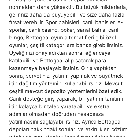
normalden daha yüksektir. Bu büyük miktarlarla,
geliriniz daha da büyüyebilir ve size daha fazla
fırsat verebilir. Spor bahisleri, canlı bahisler, e-
sporlar, canlı casino, poker, sanal bahis, canlı
bingo, Bettogoal oyun alternatifleri gibi özel
oyunlar, çeşitli kategorilere bahse girebilirsiniz.
Üyeliğinizi onayladıktan sonra, eğlenceye
katılabilir ve Bettogoal alıp satarak para
kazanmaya başlayabilirsiniz. Giriş yaptıktan
sonra, servetinizi yatırım yapmak ve büyütmek
için dağıtım yöntemini kullanabilirsiniz. Mevcut
çeşitli mevcut depozito yöntemlerini özetledik.
Canlı desteğe giriş yaparak, bir yatırım tanıtımı
için kolayca bir talep yaratabilir ve ekstra
adımlar olmadan doğrudan hesabınıza
yatırılmasını sağlayabilirsiniz. Ayrıca Bettogoal
depoları hakkındaki soruları ve etkinlikleri çözüm