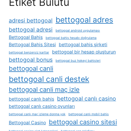
Etiket Bulutu
bettogoal adres
adresi bettogoal
bettogoal adresi
bettogoal android uygulaması
Bettogoal Bahis
bettogoal bahis hesabı doğrulama
Bettogoal Bahis Sitesi
bettogoal bahis şirketi
bettogoal bir hesap oluşturun
bettogoal benzersiz kartlar
bettogoal bonus
bettogoal buz hokeyi bahisleri
bettogoal canli
bettogoal canli destek
bettogoal canli maç izle
bettogoal canlı casino
bettogoal canlı bahis
bettogoal canlı casino oyunları
bettogoal canlı maç i̇zleme donma yok
bettogoal canlı mobil bahis
bettogoal casino sitesi
Bettogoal Casino