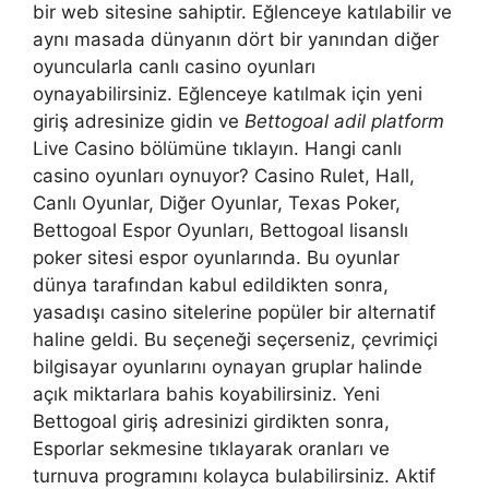
bir web sitesine sahiptir. Eğlenceye katılabilir ve
aynı masada dünyanın dört bir yanından diğer
oyuncularla canlı casino oyunları
oynayabilirsiniz. Eğlenceye katılmak için yeni
giriş adresinize gidin ve
Bettogoal adil platform
Live Casino bölümüne tıklayın. Hangi canlı
casino oyunları oynuyor? Casino Rulet, Hall,
Canlı Oyunlar, Diğer Oyunlar, Texas Poker,
Bettogoal Espor Oyunları, Bettogoal lisanslı
poker sitesi espor oyunlarında. Bu oyunlar
dünya tarafından kabul edildikten sonra,
yasadışı casino sitelerine popüler bir alternatif
haline geldi. Bu seçeneği seçerseniz, çevrimiçi
bilgisayar oyunlarını oynayan gruplar halinde
açık miktarlara bahis koyabilirsiniz. Yeni
Bettogoal giriş adresinizi girdikten sonra,
Esporlar sekmesine tıklayarak oranları ve
turnuva programını kolayca bulabilirsiniz. Aktif