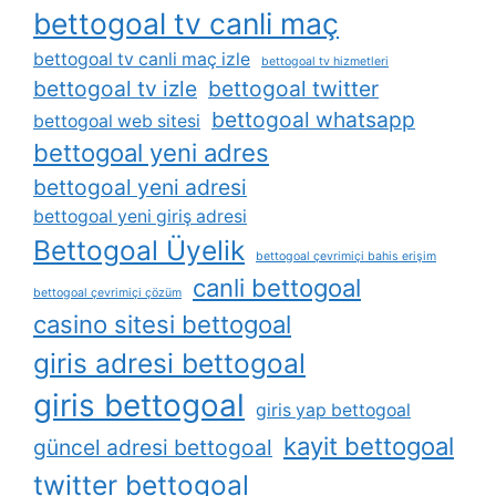
bettogoal tv canli maç
bettogoal tv canli maç izle
bettogoal tv hizmetleri
bettogoal tv izle
bettogoal twitter
bettogoal whatsapp
bettogoal web sitesi
bettogoal yeni adres
bettogoal yeni adresi
bettogoal yeni giriş adresi
Bettogoal Üyelik
bettogoal çevrimiçi bahis erişim
canli bettogoal
bettogoal çevrimiçi çözüm
casino sitesi bettogoal
giris adresi bettogoal
giris bettogoal
giris yap bettogoal
kayit bettogoal
güncel adresi bettogoal
twitter bettogoal