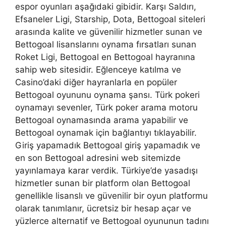
espor oyunları aşağıdaki gibidir. Karşı Saldırı,
Efsaneler Ligi, Starship, Dota, Bettogoal siteleri
arasında kalite ve güvenilir hizmetler sunan ve
Bettogoal lisanslarını oynama fırsatları sunan
Roket Ligi, Bettogoal en Bettogoal hayranına
sahip web sitesidir. Eğlenceye katılma ve
Casino’daki diğer hayranlarla en popüler
Bettogoal oyununu oynama şansı. Türk pokeri
oynamayı sevenler, Türk poker arama motoru
Bettogoal oynamasında arama yapabilir ve
Bettogoal oynamak için bağlantıyı tıklayabilir.
Giriş yapamadık Bettogoal giriş yapamadık ve
en son Bettogoal adresini web sitemizde
yayınlamaya karar verdik. Türkiye’de yasadışı
hizmetler sunan bir platform olan Bettogoal
genellikle lisanslı ve güvenilir bir oyun platformu
olarak tanımlanır, ücretsiz bir hesap açar ve
yüzlerce alternatif ve Bettogoal oyununun tadını