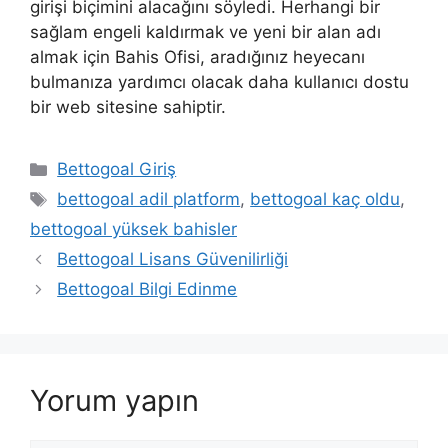
girişi biçimini alacağını söyledi. Herhangi bir
sağlam engeli kaldırmak ve yeni bir alan adı
almak için Bahis Ofisi, aradığınız heyecanı
bulmanıza yardımcı olacak daha kullanıcı dostu
bir web sitesine sahiptir.
Kategoriler
Bettogoal Giriş
Etiketler
bettogoal adil platform
,
bettogoal kaç oldu
,
bettogoal yüksek bahisler
Bettogoal Lisans Güvenilirliği
Bettogoal Bilgi Edinme
Yorum yapın