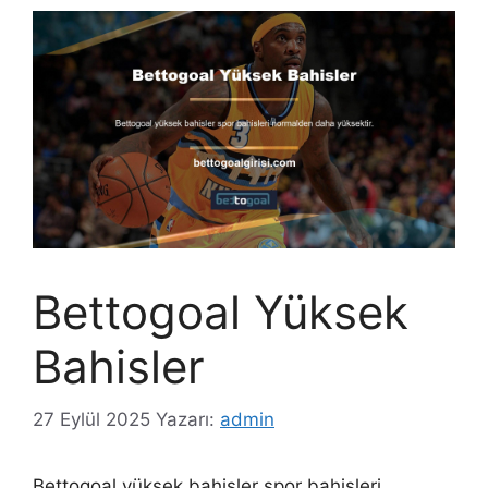
Bettogoal Yüksek
Bahisler
27 Eylül 2025
Yazarı:
admin
Bettogoal yüksek bahisler spor bahisleri