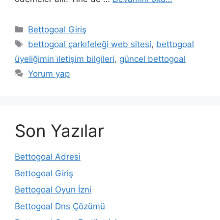
Kategoriler
Bettogoal Giriş
Etiketler
bettogoal çarkıfeleği web sitesi
,
bettogoal
üyeliğimin i̇letişim bilgileri
,
güncel bettogoal
Yorum yap
Son Yazılar
Bettogoal Adresi
Bettogoal Giriş
Bettogoal Oyun İzni
Bettogoal Dns Çözümü