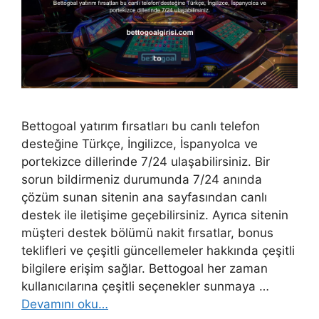
Bettogoal yatırım fırsatları bu canlı telefon
desteğine Türkçe, İngilizce, İspanyolca ve
portekizce dillerinde 7/24 ulaşabilirsiniz. Bir
sorun bildirmeniz durumunda 7/24 anında
çözüm sunan sitenin ana sayfasından canlı
destek ile iletişime geçebilirsiniz. Ayrıca sitenin
müşteri destek bölümü nakit fırsatlar, bonus
teklifleri ve çeşitli güncellemeler hakkında çeşitli
bilgilere erişim sağlar. Bettogoal her zaman
kullanıcılarına çeşitli seçenekler sunmaya …
Devamını oku…