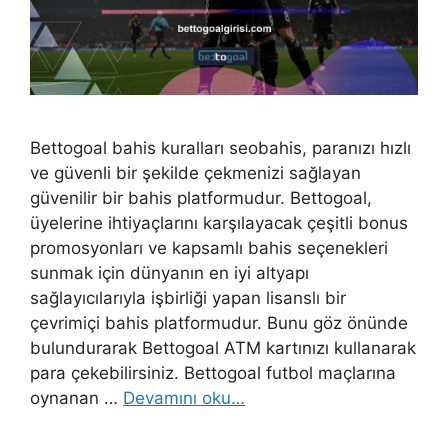
Bettogoal bahis kuralları seobahis, paranızı hızlı
ve güvenli bir şekilde çekmenizi sağlayan
güvenilir bir bahis platformudur. Bettogoal,
üyelerine ihtiyaçlarını karşılayacak çeşitli bonus
promosyonları ve kapsamlı bahis seçenekleri
sunmak için dünyanın en iyi altyapı
sağlayıcılarıyla işbirliği yapan lisanslı bir
çevrimiçi bahis platformudur. Bunu göz önünde
bulundurarak Bettogoal ATM kartınızı kullanarak
para çekebilirsiniz. Bettogoal futbol maçlarına
oynanan …
Devamını oku…