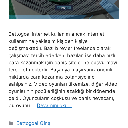
Bettogoal internet kullanım ancak internet
kullanımına yaklaşım kişiden kişiye
değişmektedir. Bazı bireyler freelance olarak
çalışmayı tercih ederken, bazıları ise daha hızlı
para kazanmak için bahis sitelerine başvurmayı
tercih etmektedir. Başarıya ulaşırsanız önemli
miktarda para kazanma potansiyeline
sahipsiniz. Video oyunları ülkemize, diğer video
oyunlarının popülerliğinin azaldığı bir dönemde
geldi. Oyuncuların coşkusu ve bahis heyecanı,
bu oyunu …
Devamını oku…
Kategoriler
Bettogoal Giriş