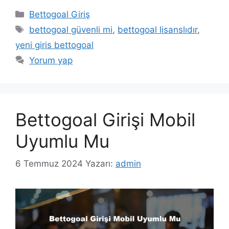
Kategoriler
Bettogoal Giriş
Etiketler
bettogoal güvenli mi
,
bettogoal lisanslıdır
,
yeni giris bettogoal
Yorum yap
Bettogoal Girişi Mobil
Uyumlu Mu
6 Temmuz 2024
Yazarı:
admin