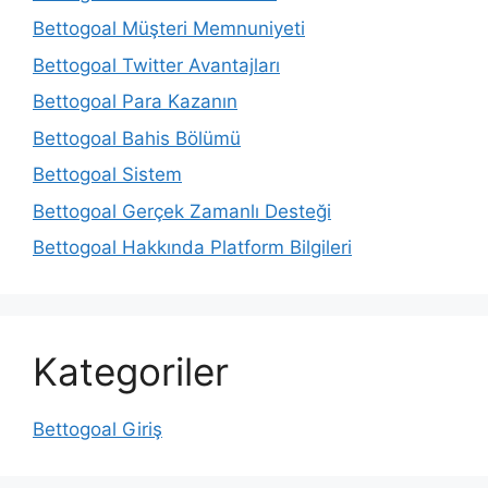
Bettogoal Müşteri Memnuniyeti
Bettogoal Twitter Avantajları
Bettogoal Para Kazanın
Bettogoal Bahis Bölümü
Bettogoal Sistem
Bettogoal Gerçek Zamanlı Desteği
Bettogoal Hakkında Platform Bilgileri
Kategoriler
Bettogoal Giriş