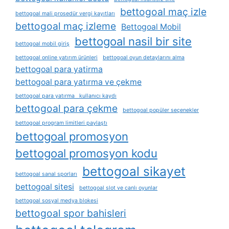
bettogoal maç izle
bettogoal mali prosedür vergi kayıtları
bettogoal maç izleme
Bettogoal Mobil
bettogoal nasil bir site
bettogoal mobil giriş
bettogoal online yatırım ürünleri
bettogoal oyun detaylarını alma
bettogoal para yatirma
bettogoal para yatırma ve çekme
bettogoal para yatırma kullanıcı kaydı
bettogoal para çekme
bettogoal popüler seçenekler
bettogoal program limitleri paylaştı
bettogoal promosyon
bettogoal promosyon kodu
bettogoal sikayet
bettogoal sanal sporları
bettogoal sitesi
bettogoal slot ve canlı oyunlar
bettogoal sosyal medya blokesi
bettogoal spor bahisleri