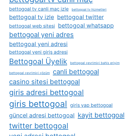
bettogoal tv canli maç izle
bettogoal tv hizmetleri
bettogoal tv izle
bettogoal twitter
bettogoal whatsapp
bettogoal web sitesi
bettogoal yeni adres
bettogoal yeni adresi
bettogoal yeni giriş adresi
Bettogoal Üyelik
bettogoal çevrimiçi bahis erişim
canli bettogoal
bettogoal çevrimiçi çözüm
casino sitesi bettogoal
giris adresi bettogoal
giris bettogoal
giris yap bettogoal
kayit bettogoal
güncel adresi bettogoal
twitter bettogoal