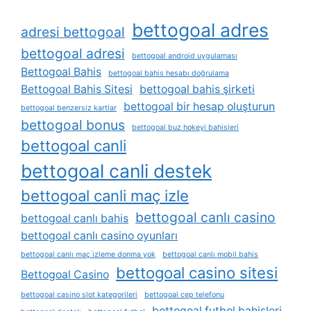
bettogoal adres
adresi bettogoal
bettogoal adresi
bettogoal android uygulaması
Bettogoal Bahis
bettogoal bahis hesabı doğrulama
Bettogoal Bahis Sitesi
bettogoal bahis şirketi
bettogoal bir hesap oluşturun
bettogoal benzersiz kartlar
bettogoal bonus
bettogoal buz hokeyi bahisleri
bettogoal canli
bettogoal canli destek
bettogoal canli maç izle
bettogoal canlı casino
bettogoal canlı bahis
bettogoal canlı casino oyunları
bettogoal canlı maç i̇zleme donma yok
bettogoal canlı mobil bahis
bettogoal casino sitesi
Bettogoal Casino
bettogoal casino slot kategorileri
bettogoal cep telefonu
bettogoal futbol bahisleri