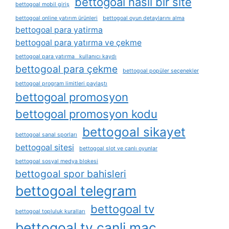
bettogoal nasil bir site
bettogoal mobil giriş
bettogoal online yatırım ürünleri
bettogoal oyun detaylarını alma
bettogoal para yatirma
bettogoal para yatırma ve çekme
bettogoal para yatırma kullanıcı kaydı
bettogoal para çekme
bettogoal popüler seçenekler
bettogoal program limitleri paylaştı
bettogoal promosyon
bettogoal promosyon kodu
bettogoal sikayet
bettogoal sanal sporları
bettogoal sitesi
bettogoal slot ve canlı oyunlar
bettogoal sosyal medya blokesi
bettogoal spor bahisleri
bettogoal telegram
bettogoal tv
bettogoal topluluk kuralları
bettogoal tv canli maç