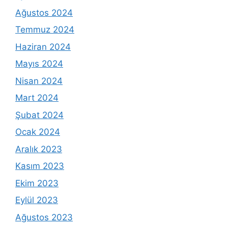
Ağustos 2024
Temmuz 2024
Haziran 2024
Mayıs 2024
Nisan 2024
Mart 2024
Şubat 2024
Ocak 2024
Aralık 2023
Kasım 2023
Ekim 2023
Eylül 2023
Ağustos 2023