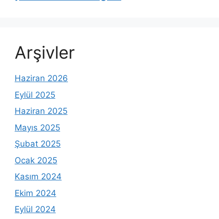
Arşivler
Haziran 2026
Eylül 2025
Haziran 2025
Mayıs 2025
Şubat 2025
Ocak 2025
Kasım 2024
Ekim 2024
Eylül 2024