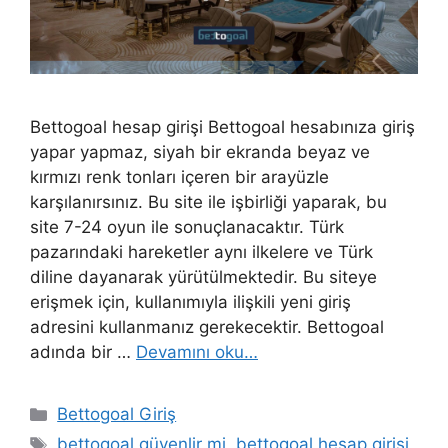
Bettogoal hesap girişi Bettogoal hesabınıza giriş
yapar yapmaz, siyah bir ekranda beyaz ve
kırmızı renk tonları içeren bir arayüzle
karşılanırsınız. Bu site ile işbirliği yaparak, bu
site 7-24 oyun ile sonuçlanacaktır. Türk
pazarındaki hareketler aynı ilkelere ve Türk
diline dayanarak yürütülmektedir. Bu siteye
erişmek için, kullanımıyla ilişkili yeni giriş
adresini kullanmanız gerekecektir. Bettogoal
adında bir …
Devamını oku…
Kategoriler
Bettogoal Giriş
Etiketler
bettogoal güvenlir mi
,
bettogoal hesap girişi
,