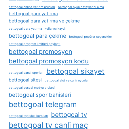
bettogoal online yatırım ürünleri
bettogoal oyun detaylarını alma
bettogoal para yatirma
bettogoal para yatırma ve çekme
bettogoal para yatırma kullanıcı kaydı
bettogoal para çekme
bettogoal popüler seçenekler
bettogoal program limitleri paylaştı
bettogoal promosyon
bettogoal promosyon kodu
bettogoal sikayet
bettogoal sanal sporları
bettogoal sitesi
bettogoal slot ve canlı oyunlar
bettogoal sosyal medya blokesi
bettogoal spor bahisleri
bettogoal telegram
bettogoal tv
bettogoal topluluk kuralları
bettogoal tv canli maç