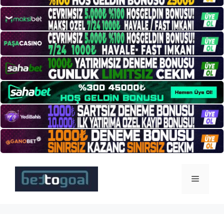
İçeriğe
atla
Menü