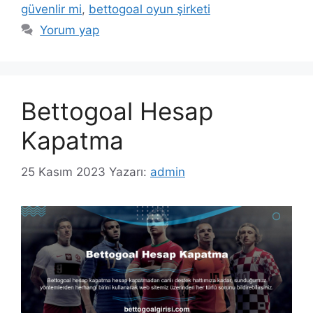
güvenlir mi
,
bettogoal oyun şirketi
Yorum yap
Bettogoal Hesap
Kapatma
25 Kasım 2023
Yazarı:
admin