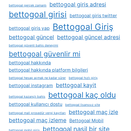
bettogoal giris adresi
bettogoal gerçek zamanlı
bettogoal girisi
bettogoal giris twitter
Bettogoal Giriş
bettogoal giris yap
bettogoal güncel
bettogoal güncel adresi
bettogoal güvenli bahis deneyimi
bettogoal güvenlir mi
bettogoal hakkında
bettogoal hakkında platform bilgileri
bettogoal hesap açmak ne kadar sürer
bettogoal hızlı giriş
bettogoal kayit
bettogoal instagram
bettogoal kaç oldu
bettogoal kazançlı bahis
bettogoal kullanıcı dostu
bettogoal lisanssız site
bettogoal maç izle
bettogoal mali prosedür vergi kayıtları
bettogoal maç izleme
Bettogoal Mobil
bettogoal nasil bir site
bettogoal mobil giriş