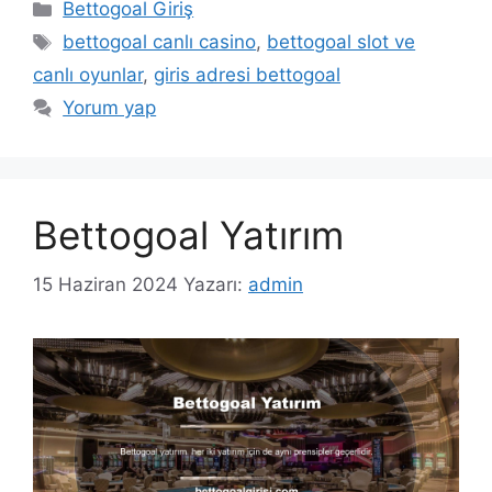
Kategoriler
Bettogoal Giriş
Etiketler
bettogoal canlı casino
,
bettogoal slot ve
canlı oyunlar
,
giris adresi bettogoal
Yorum yap
Bettogoal Yatırım
15 Haziran 2024
Yazarı:
admin