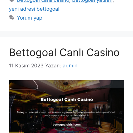
bettogoal canlı casino
,
bettogoal yatırım
,
yeni adresi bettogoal
Yorum yap
Bettogoal Canlı Casino
11 Kasım 2023
Yazarı:
admin