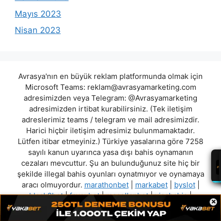
Mayıs 2023
Nisan 2023
Avrasya'nın en büyük reklam platformunda olmak için
Microsoft Teams:
reklam@avrasyamarketing.com
adresimizden veya Telegram: @Avrasyamarketing
adresimizden irtibat kurabilirsiniz. (Tek iletişim
adreslerimiz teams / telegram ve mail adresimizdir.
Harici hiçbir iletişim adresimiz bulunmamaktadır.
Lütfen itibar etmeyiniz.) Türkiye yasalarına göre 7258
sayılı kanun uyarınca yasa dışı bahis oynamanın
cezaları mevcuttur. Şu an bulunduğunuz site hiç bir
şekilde illegal bahis oyunları oynatmıyor ve oynamaya
aracı olmuyordur.
marathonbet
|
markabet
|
byslot
|
black8bet
|
favexbet
|
macellanbet
|
visabahis
|
×
gonebet