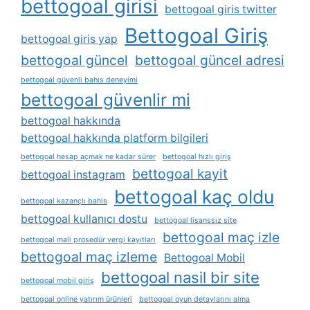
bettogoal girisi
bettogoal giris twitter
Bettogoal Giriş
bettogoal giris yap
bettogoal güncel
bettogoal güncel adresi
bettogoal güvenli bahis deneyimi
bettogoal güvenlir mi
bettogoal hakkında
bettogoal hakkında platform bilgileri
bettogoal hesap açmak ne kadar sürer
bettogoal hızlı giriş
bettogoal kayit
bettogoal instagram
bettogoal kaç oldu
bettogoal kazançlı bahis
bettogoal kullanıcı dostu
bettogoal lisanssız site
bettogoal maç izle
bettogoal mali prosedür vergi kayıtları
bettogoal maç izleme
Bettogoal Mobil
bettogoal nasil bir site
bettogoal mobil giriş
bettogoal online yatırım ürünleri
bettogoal oyun detaylarını alma