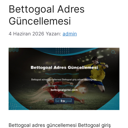
Bettogoal Adres
Güncellemesi
4 Haziran 2026
Yazarı:
admin
Bettogoal adres güncellemesi Bettogoal giriş