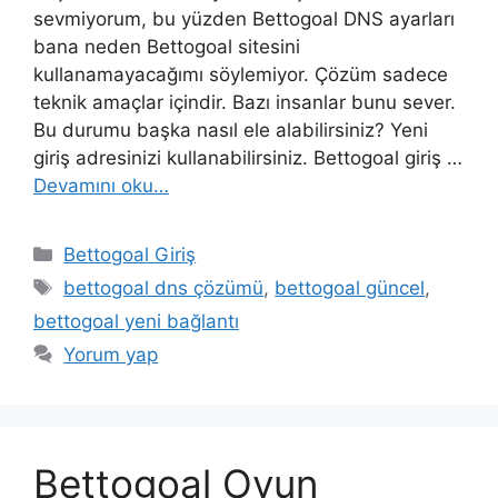
sevmiyorum, bu yüzden Bettogoal DNS ayarları
bana neden Bettogoal sitesini
kullanamayacağımı söylemiyor. Çözüm sadece
teknik amaçlar içindir. Bazı insanlar bunu sever.
Bu durumu başka nasıl ele alabilirsiniz? Yeni
giriş adresinizi kullanabilirsiniz. Bettogoal giriş …
Devamını oku…
Kategoriler
Bettogoal Giriş
Etiketler
bettogoal dns çözümü
,
bettogoal güncel
,
bettogoal yeni bağlantı
Yorum yap
Bettogoal Oyun