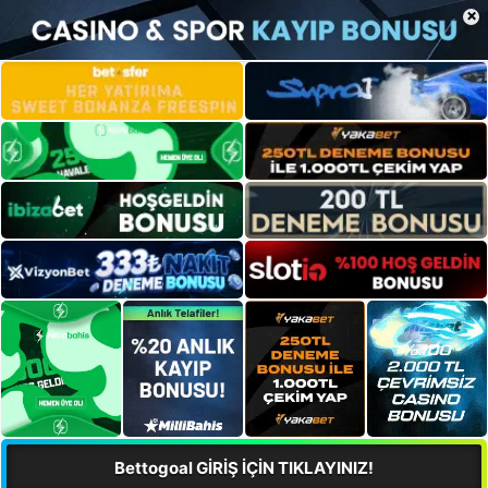
×
Bettogoal GİRİŞ İÇİN TIKLAYINIZ!