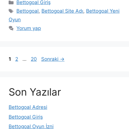
Kategoriler
Bettogoal Giriş
Etiketler
Bettogoal
,
Bettogoal Site Adı
,
Bettogoal Yeni
Oyun
Yorum yap
Sayfa
Sayfa
Sayfa
1
2
…
20
Sonraki
→
Son Yazılar
Bettogoal Adresi
Bettogoal Giriş
Bettogoal Oyun İzni