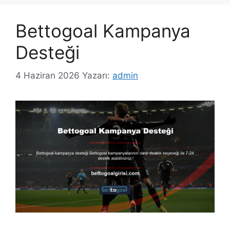
Bettogoal Kampanya
Desteği
4 Haziran 2026
Yazarı:
admin