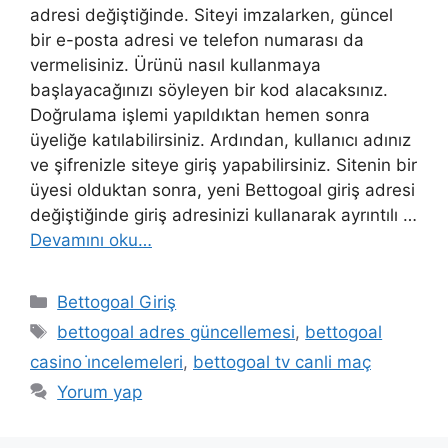
adresi değiştiğinde. Siteyi imzalarken, güncel
bir e-posta adresi ve telefon numarası da
vermelisiniz. Ürünü nasıl kullanmaya
başlayacağınızı söyleyen bir kod alacaksınız.
Doğrulama işlemi yapıldıktan hemen sonra
üyeliğe katılabilirsiniz. Ardından, kullanıcı adınız
ve şifrenizle siteye giriş yapabilirsiniz. Sitenin bir
üyesi olduktan sonra, yeni Bettogoal giriş adresi
değiştiğinde giriş adresinizi kullanarak ayrıntılı …
Devamını oku…
Kategoriler
Bettogoal Giriş
Etiketler
bettogoal adres güncellemesi
,
bettogoal
casino i̇ncelemeleri
,
bettogoal tv canli maç
Yorum yap