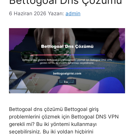
Bettogoal Dns Çözümü
6 Haziran 2026
Yazarı:
admin
Bettogoal dns çözümü Bettogoal giriş
problemlerini çözmek için Bettogoal DNS VPN
gerekli mi? Bu iki yöntemi kullanmayı
seçebilirsiniz. Bu iki yoldan hiçbirini