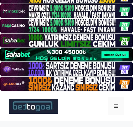
İçeriğe
atla
Menü