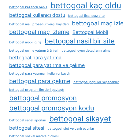
bettogoal kaç oldu
bettogoal kazançlı bahis
bettogoal kullanıcı dostu
bettogoal lisanssız site
bettogoal maç izle
bettogoal mali prosedür vergi kayıtları
bettogoal maç izleme
Bettogoal Mobil
bettogoal nasil bir site
bettogoal mobil giriş
bettogoal online yatırım ürünleri
bettogoal oyun detaylarını alma
bettogoal para yatirma
bettogoal para yatırma ve çekme
bettogoal para yatırma kullanıcı kaydı
bettogoal para çekme
bettogoal popüler seçenekler
bettogoal program limitleri paylaştı
bettogoal promosyon
bettogoal promosyon kodu
bettogoal sikayet
bettogoal sanal sporları
bettogoal sitesi
bettogoal slot ve canlı oyunlar
bettogoal sosyal medya blokesi