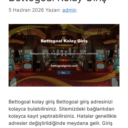
5 Haziran 2026
Yazarı:
admin
Bettogoal kolay giriş Bettogoal giriş adresinizi
kolayca bulabilirsiniz. Sitemizdeki bağlantıdan
kolayca kayıt yaptırabilirsiniz. Hatalar genellikle
adresler değiştirildiğinde meydana gelir. Giriş