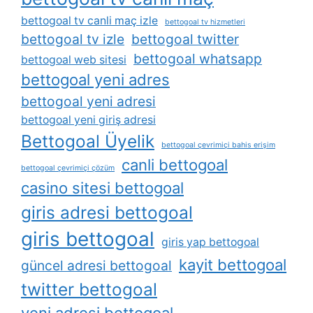
bettogoal tv canli maç izle
bettogoal tv hizmetleri
bettogoal tv izle
bettogoal twitter
bettogoal whatsapp
bettogoal web sitesi
bettogoal yeni adres
bettogoal yeni adresi
bettogoal yeni giriş adresi
Bettogoal Üyelik
bettogoal çevrimiçi bahis erişim
canli bettogoal
bettogoal çevrimiçi çözüm
casino sitesi bettogoal
giris adresi bettogoal
giris bettogoal
giris yap bettogoal
kayit bettogoal
güncel adresi bettogoal
twitter bettogoal