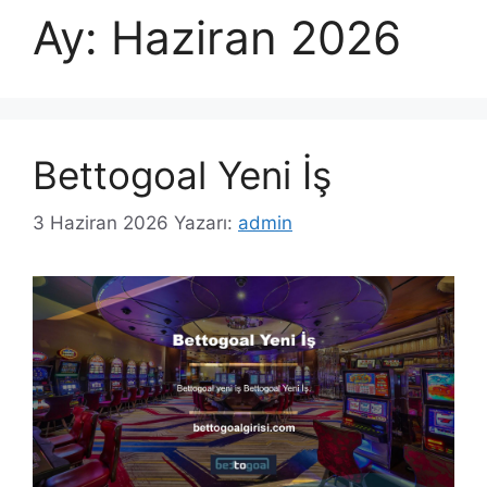
Ay:
Haziran 2026
Bettogoal Yeni İş
3 Haziran 2026
Yazarı:
admin