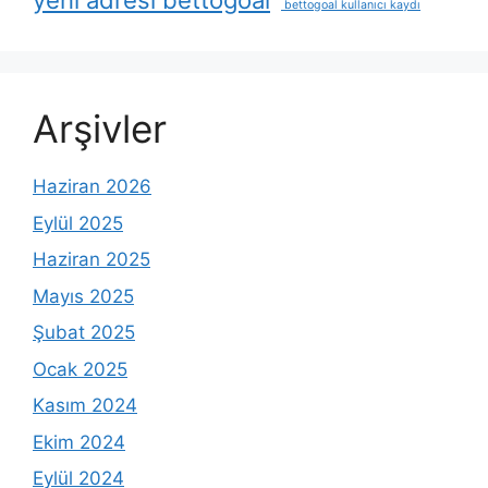
yeni adresi bettogoal
bettogoal kullanıcı kaydı
Arşivler
Haziran 2026
Eylül 2025
Haziran 2025
Mayıs 2025
Şubat 2025
Ocak 2025
Kasım 2024
Ekim 2024
Eylül 2024