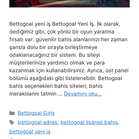
Bettogoal yeni iş Bettogoal Yeni İş. İlk olarak,
dediğimiz gibi, çok yönlü bir oyun yaratma
fırsatı var: güvenilir bahis alanlarınızı her zaman
şansla dolu bir sırayla birleştirmeye
odaklanacağınız bir sistem. Bu siteyi
müşterilerinize yardımcı olmak ve para
kazanmak için kullanabilirsiniz. Ayrıca, üst panel
bölümü aşağıdaki gibi listelenebilir. Bettogoal
bahis seçenekleri bahis siteleri, bahis
meraklılarını tatmin …
Devamını oku…
Kategoriler
Bettogoal Giriş
Etiketler
bettogoal adres
,
bettogoal lisanslı bahis
,
bettogoal yeni i̇ş