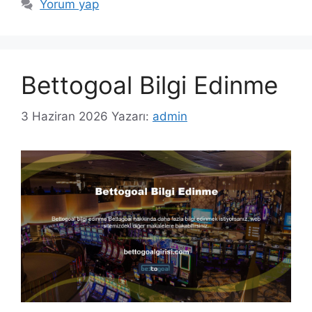
Yorum yap
Bettogoal Bilgi Edinme
3 Haziran 2026
Yazarı:
admin