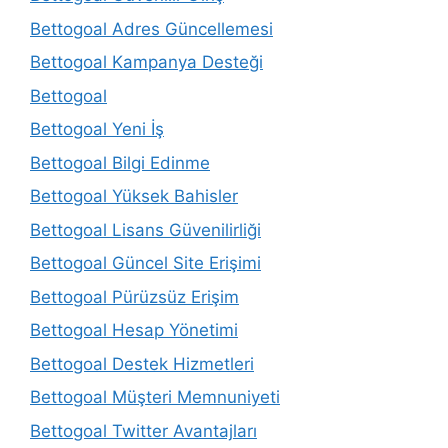
Bettogoal Adres Güncellemesi
Bettogoal Kampanya Desteği
Bettogoal
Bettogoal Yeni İş
Bettogoal Bilgi Edinme
Bettogoal Yüksek Bahisler
Bettogoal Lisans Güvenilirliği
Bettogoal Güncel Site Erişimi
Bettogoal Pürüzsüz Erişim
Bettogoal Hesap Yönetimi
Bettogoal Destek Hizmetleri
Bettogoal Müşteri Memnuniyeti
Bettogoal Twitter Avantajları