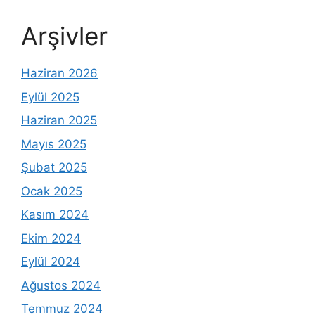
Arşivler
Haziran 2026
Eylül 2025
Haziran 2025
Mayıs 2025
Şubat 2025
Ocak 2025
Kasım 2024
Ekim 2024
Eylül 2024
Ağustos 2024
Temmuz 2024