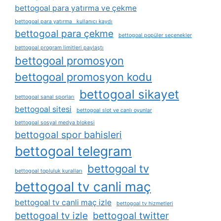
bettogoal para yatırma ve çekme
bettogoal para yatırma kullanıcı kaydı
bettogoal para çekme
bettogoal popüler seçenekler
bettogoal program limitleri paylaştı
bettogoal promosyon
bettogoal promosyon kodu
bettogoal sikayet
bettogoal sanal sporları
bettogoal sitesi
bettogoal slot ve canlı oyunlar
bettogoal sosyal medya blokesi
bettogoal spor bahisleri
bettogoal telegram
bettogoal tv
bettogoal topluluk kuralları
bettogoal tv canli maç
bettogoal tv canli maç izle
bettogoal tv hizmetleri
bettogoal tv izle
bettogoal twitter