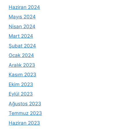
Haziran 2024
Mayıs 2024
Nisan 2024
Mart 2024
Şubat 2024
Ocak 2024
Aralık 2023
Kasım 2023
Ekim 2023
Eylül 2023
Ağustos 2023
Temmuz 2023
Haziran 2023