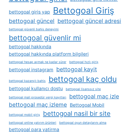
Bettogoal Giriş
bettogoal giris yap
bettogoal güncel
bettogoal güncel adresi
bettogoal güvenli bahis deneyimi
bettogoal güvenlir mi
bettogoal hakkında
bettogoal hakkında platform bilgileri
bettogoal hesap açmak ne kadar sürer
bettogoal hızlı giriş
bettogoal kayit
bettogoal instagram
bettogoal kaç oldu
bettogoal kazançlı bahis
bettogoal kullanıcı dostu
bettogoal lisanssız site
bettogoal maç izle
bettogoal mali prosedür vergi kayıtları
bettogoal maç izleme
Bettogoal Mobil
bettogoal nasil bir site
bettogoal mobil giriş
bettogoal online yatırım ürünleri
bettogoal oyun detaylarını alma
bettogoal para yatirma