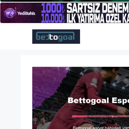
İçeriğe
atla