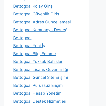
Bettogoal Kolay Giriş
Bettogoal Güvenilir Giriş
Bettogoal Adres Güncellemesi
Bettogoal Kampanya Desteği
Bettogoal
Bettogoal Yeni İş
Bettogoal Bilgi Edinme
Bettogoal Yüksek Bahisler
Bettogoal Lisans Güvenilirliği
Bettogoal Güncel Site Erişimi
Bettogoal Pürüzsüz Erişim
Bettogoal Hesap Yönetimi
Bettogoal Destek Hizmetleri