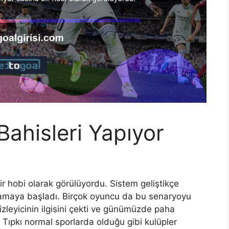
Bahisleri Yapıyor
ir hobi olarak görülüyordu. Sistem geliştikçe
amaya başladı. Birçok oyuncu da bu senaryoyu
izleyicinin ilgisini çekti ve günümüzde paha
. Tıpkı normal sporlarda olduğu gibi kulüpler