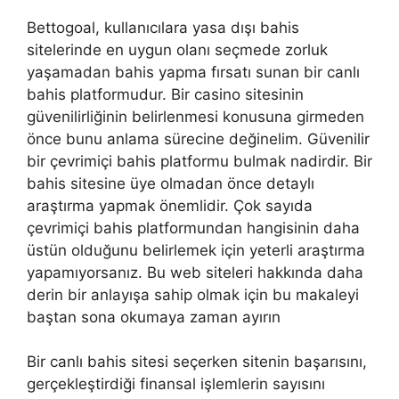
Bettogoal, kullanıcılara yasa dışı bahis
sitelerinde en uygun olanı seçmede zorluk
yaşamadan bahis yapma fırsatı sunan bir canlı
bahis platformudur. Bir casino sitesinin
güvenilirliğinin belirlenmesi konusuna girmeden
önce bunu anlama sürecine değinelim. Güvenilir
bir çevrimiçi bahis platformu bulmak nadirdir. Bir
bahis sitesine üye olmadan önce detaylı
araştırma yapmak önemlidir. Çok sayıda
çevrimiçi bahis platformundan hangisinin daha
üstün olduğunu belirlemek için yeterli araştırma
yapamıyorsanız. Bu web siteleri hakkında daha
derin bir anlayışa sahip olmak için bu makaleyi
baştan sona okumaya zaman ayırın
Bir canlı bahis sitesi seçerken sitenin başarısını,
gerçekleştirdiği finansal işlemlerin sayısını