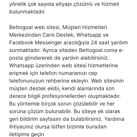
yönelik çok sayıda altyapı çözümü ve hizmeti
bulunmaktadır
Bettogoal web sitesi, Müşteri Hizmetleri
Merkezinden Canlı Destek, Whatsapp ve
Facebook Messenger aracılığıyla 24 saat yardım
sunmaktadır. Ayrıca siteden Bettogoal.coma e-
posta göndererek de yardım alabilirsiniz.
Whatsapp üzerinden web sitesi hizmetlerine
erişmek için telefon numaramızı cep
telefonunuzun rehberine ekleyin. Web sitesinin
müşteri destek ekibi, kendi alanlarında son
derece bilgili profesyonellerden oluşmaktadır.
Bu yöntemle birçok sorun çözülebilir ve her
soruna çözüm bulunabilir. Bu siteye ek olarak
geri bildirim sayfasını da bulabilirsiniz. Yardıma
ihtiyacınız olursa lütfen bizimle buradan
iletişime geçin