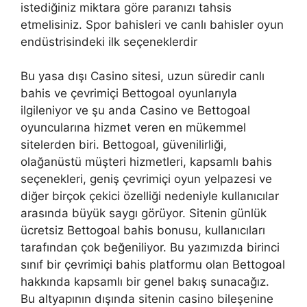
istediğiniz miktara göre paranızı tahsis
etmelisiniz. Spor bahisleri ve canlı bahisler oyun
endüstrisindeki ilk seçeneklerdir
Bu yasa dışı Casino sitesi, uzun süredir canlı
bahis ve çevrimiçi Bettogoal oyunlarıyla
ilgileniyor ve şu anda Casino ve Bettogoal
oyuncularına hizmet veren en mükemmel
sitelerden biri. Bettogoal, güvenilirliği,
olağanüstü müşteri hizmetleri, kapsamlı bahis
seçenekleri, geniş çevrimiçi oyun yelpazesi ve
diğer birçok çekici özelliği nedeniyle kullanıcılar
arasında büyük saygı görüyor. Sitenin günlük
ücretsiz Bettogoal bahis bonusu, kullanıcıları
tarafından çok beğeniliyor. Bu yazımızda birinci
sınıf bir çevrimiçi bahis platformu olan Bettogoal
hakkında kapsamlı bir genel bakış sunacağız.
Bu altyapının dışında sitenin casino bileşenine