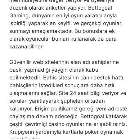
düzenli olarak anketler yapıyor. Bettogoal
Gaming, dünyanın en iyi oyun yaratıcılarıyla
işbirliği yaparak en keyifli ve gerçekçi oyunları
sunmayı amaçlamaktadır. Bu bonuslara ek
olarak oyuncular bunları kullanarak da para
kazanabilirler
Güvenilir web sitelerinin alan adı sahiplerine
baskı yapmadığı yaygın olarak kabul
edilmektedir. Bahis sitesinin canlı destek hattı,
bahisçilerin istedikleri sonuçlara daha hızlı
ulaşmalarını sağlar. Site 24 saat bilgi veriyor ve
soruları yanıtlayarak şüpheleri ortadan
kaldırıyor. Erişim politikamız gereği yeni adreste
paylaşıma devam edeceğiz. Bettogoal katılarak
çeşitli çevrimiçi casino oyunlarına erişebilirsiniz.
Krupiyerin yardımıyla kartlarla poker oynamak