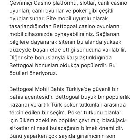
Çevrimiçi Casino platformu, slotlar, canlı casino
oyunları, canlı oyunlar ve poker gibi çeşitli
oyunlar sunar. Site mobil uyumlu olarak
tasarlandığından Bettogoal casino oyunlarını
mobil cihazınızda oynayabilirsiniz. Sağlanan
bilgilere dayanarak sitenin bu alanda yüksek
düzeyde başarı elde ettiği sonucuna varılabilir.
Diğer site bonuslarıyla karşılaştırıldığında
Bettogoal bonusları oldukça popülerdir. Bu
ödülleri öneriyoruz.
Bettogoal Mobil Bahis Türkiye’de güvenli bir
bahis acentesidir. Bettogoal büyük bir popülerlik
kazandı ve artık Türk poker tutkunları arasında
tercih edilen bir seçim. Poker tutkunu olanlar
için ülkemizdeki en popüler çevrimiçi blackjack
şirketlerini nasıl bulacağınızı bilmek önemlidir.
Bunu yaparken çok sayıda girişimcinin son