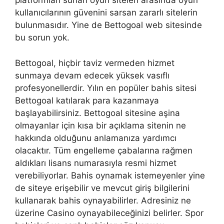
platformları sunan oyun siteleri arasında oyun
kullanıcılarının güvenini sarsan zararlı sitelerin
bulunmasıdır. Yine de Bettogoal web sitesinde
bu sorun yok.
Bettogoal, hiçbir taviz vermeden hizmet
sunmaya devam edecek yüksek vasıflı
profesyonellerdir. Yılın en popüler bahis sitesi
Bettogoal katılarak para kazanmaya
başlayabilirsiniz. Bettogoal sitesine aşina
olmayanlar için kısa bir açıklama sitenin ne
hakkında olduğunu anlamanıza yardımcı
olacaktır. Tüm engelleme çabalarına rağmen
aldıkları lisans numarasıyla resmi hizmet
verebiliyorlar. Bahis oynamak istemeyenler yine
de siteye erişebilir ve mevcut giriş bilgilerini
kullanarak bahis oynayabilirler. Adresiniz ne
üzerine Casino oynayabileceğinizi belirler. Spor