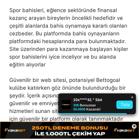
Spor bahisleri, eğlence sektöründe finansal
kazanç arayan bireylerin öncelikli hedefidir ve
çeşitli alanlarda bahis oynamaya kararlı olanları
cezbeder. Bu platformda bahis oynayanların
platformdaki hesaplarında para bulunmaktadır.
Site üzerinden para kazanmaya başlayan kişiler
spor bahislerini iyice inceliyor ve bu alanda
eğitim alıyorlar
Güvenilir bir web sitesi, potansiyel Bettogoal
kulübe katılırken göz önünde bulundurduğu bir
şeydir. İçerik açısından en önemli siteler,
güvenilir ve emniyetli Casino ve Bettogoal
hizmetleri sunan sitelerdir. Bettogoal, ortaklıklar
için güvenilir bir platform olarak tanınmaktadır
×
ve çok sayıda üye ve ziyaretçiye sahiptir. Siteye
katılmak için internette araştırıp ardından bahis