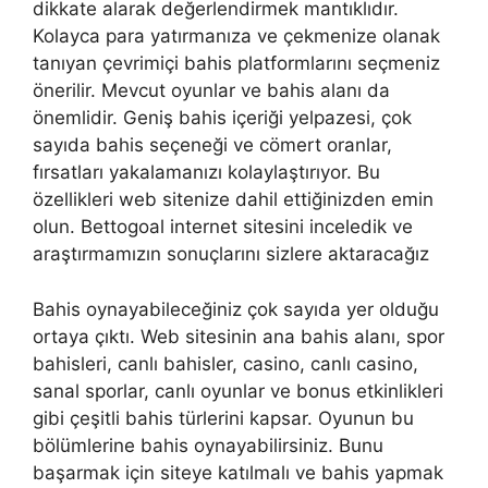
dikkate alarak değerlendirmek mantıklıdır.
Kolayca para yatırmanıza ve çekmenize olanak
tanıyan çevrimiçi bahis platformlarını seçmeniz
önerilir. Mevcut oyunlar ve bahis alanı da
önemlidir. Geniş bahis içeriği yelpazesi, çok
sayıda bahis seçeneği ve cömert oranlar,
fırsatları yakalamanızı kolaylaştırıyor. Bu
özellikleri web sitenize dahil ettiğinizden emin
olun. Bettogoal internet sitesini inceledik ve
araştırmamızın sonuçlarını sizlere aktaracağız
Bahis oynayabileceğiniz çok sayıda yer olduğu
ortaya çıktı. Web sitesinin ana bahis alanı, spor
bahisleri, canlı bahisler, casino, canlı casino,
sanal sporlar, canlı oyunlar ve bonus etkinlikleri
gibi çeşitli bahis türlerini kapsar. Oyunun bu
bölümlerine bahis oynayabilirsiniz. Bunu
başarmak için siteye katılmalı ve bahis yapmak