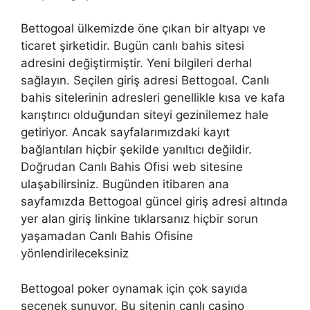
Bettogoal ülkemizde öne çıkan bir altyapı ve
ticaret şirketidir. Bugün canlı bahis sitesi
adresini değiştirmiştir. Yeni bilgileri derhal
sağlayın. Seçilen giriş adresi Bettogoal. Canlı
bahis sitelerinin adresleri genellikle kısa ve kafa
karıştırıcı olduğundan siteyi gezinilemez hale
getiriyor. Ancak sayfalarımızdaki kayıt
bağlantıları hiçbir şekilde yanıltıcı değildir.
Doğrudan Canlı Bahis Ofisi web sitesine
ulaşabilirsiniz. Bugünden itibaren ana
sayfamızda Bettogoal güncel giriş adresi altında
yer alan giriş linkine tıklarsanız hiçbir sorun
yaşamadan Canlı Bahis Ofisine
yönlendirileceksiniz
Bettogoal poker oynamak için çok sayıda
seçenek sunuyor. Bu sitenin canlı casino