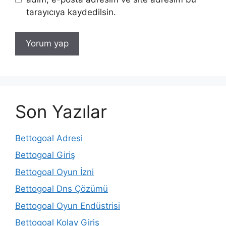
tarayıcıya kaydedilsin.
Son Yazılar
Bettogoal Adresi
Bettogoal Giriş
Bettogoal Oyun İzni
Bettogoal Dns Çözümü
Bettogoal Oyun Endüstrisi
Bettogoal Kolay Giriş