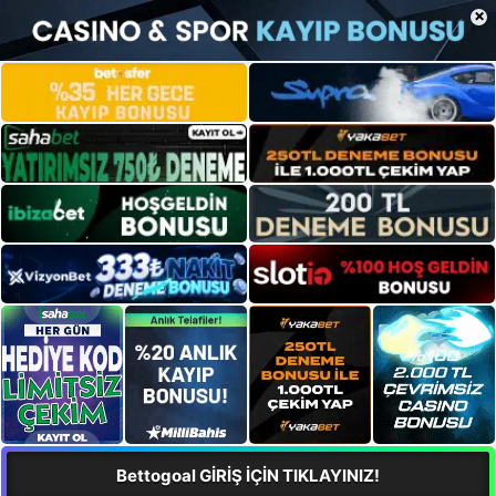
×
Bettogoal GİRİŞ İÇİN TIKLAYINIZ!