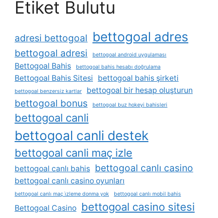
Etiket Bulutu
bettogoal adres
adresi bettogoal
bettogoal adresi
bettogoal android uygulaması
Bettogoal Bahis
bettogoal bahis hesabı doğrulama
Bettogoal Bahis Sitesi
bettogoal bahis şirketi
bettogoal bir hesap oluşturun
bettogoal benzersiz kartlar
bettogoal bonus
bettogoal buz hokeyi bahisleri
bettogoal canli
bettogoal canli destek
bettogoal canli maç izle
bettogoal canlı casino
bettogoal canlı bahis
bettogoal canlı casino oyunları
bettogoal canlı maç i̇zleme donma yok
bettogoal canlı mobil bahis
bettogoal casino sitesi
Bettogoal Casino