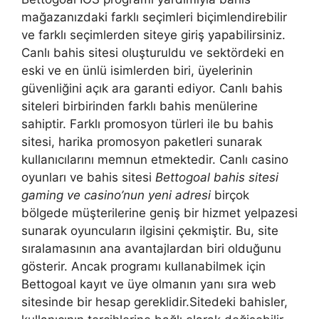
mağazanızdaki farklı seçimleri biçimlendirebilir
ve farklı seçimlerden siteye giriş yapabilirsiniz.
Canlı bahis sitesi oluşturuldu ve sektördeki en
eski ve en ünlü isimlerden biri, üyelerinin
güvenliğini açık ara garanti ediyor. Canlı bahis
siteleri birbirinden farklı bahis menülerine
sahiptir. Farklı promosyon türleri ile bu bahis
sitesi, harika promosyon paketleri sunarak
kullanıcılarını memnun etmektedir. Canlı casino
oyunları ve bahis sitesi
Bettogoal bahis sitesi
gaming ve casino’nun yeni adresi
birçok
bölgede müşterilerine geniş bir hizmet yelpazesi
sunarak oyuncuların ilgisini çekmiştir. Bu, site
sıralamasının ana avantajlardan biri olduğunu
gösterir. Ancak programı kullanabilmek için
Bettogoal kayıt ve üye olmanın yanı sıra web
sitesinde bir hesap gereklidir.Sitedeki bahisler,