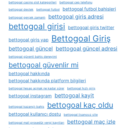
bettogoal casino slot kategorileri
bettogoal cep telefonu
bettogoal futbol bahisleri
bettogoal destek
bettogoal futbol
bettogoal giris adresi
bettogoal gerçek zamanlı
bettogoal girisi
bettogoal giris twitter
Bettogoal Giriş
bettogoal giris yap
bettogoal güncel
bettogoal güncel adresi
bettogoal güvenli bahis deneyimi
bettogoal güvenlir mi
bettogoal hakkında
bettogoal hakkında platform bilgileri
bettogoal hesap açmak ne kadar sürer
bettogoal hızlı giriş
bettogoal kayit
bettogoal instagram
bettogoal kaç oldu
bettogoal kazançlı bahis
bettogoal kullanıcı dostu
bettogoal lisanssız site
bettogoal maç izle
bettogoal mali prosedür vergi kayıtları