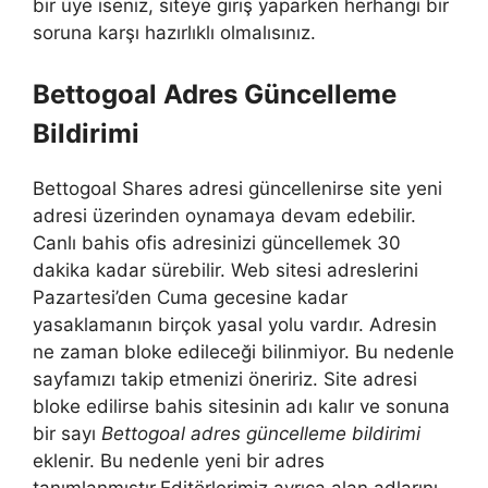
bir üye iseniz, siteye giriş yaparken herhangi bir
soruna karşı hazırlıklı olmalısınız.
Bettogoal Adres Güncelleme
Bildirimi
Bettogoal Shares adresi güncellenirse site yeni
adresi üzerinden oynamaya devam edebilir.
Canlı bahis ofis adresinizi güncellemek 30
dakika kadar sürebilir. Web sitesi adreslerini
Pazartesi’den Cuma gecesine kadar
yasaklamanın birçok yasal yolu vardır. Adresin
ne zaman bloke edileceği bilinmiyor. Bu nedenle
sayfamızı takip etmenizi öneririz. Site adresi
bloke edilirse bahis sitesinin adı kalır ve sonuna
bir sayı
Bettogoal adres güncelleme bildirimi
eklenir. Bu nedenle yeni bir adres
tanımlanmıştır.Editörlerimiz ayrıca alan adlarını