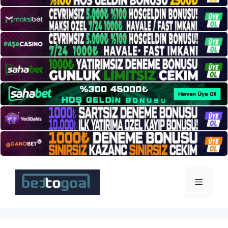
İçeriğe
atla
Menü