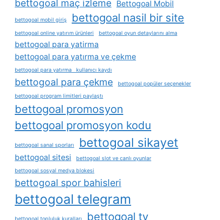
bettogoal maç izleme
Bettogoal Mobil
bettogoal nasil bir site
bettogoal mobil giriş
bettogoal online yatırım ürünleri
bettogoal oyun detaylarını alma
bettogoal para yatirma
bettogoal para yatırma ve çekme
bettogoal para yatırma kullanıcı kaydı
bettogoal para çekme
bettogoal popüler seçenekler
bettogoal program limitleri paylaştı
bettogoal promosyon
bettogoal promosyon kodu
bettogoal sikayet
bettogoal sanal sporları
bettogoal sitesi
bettogoal slot ve canlı oyunlar
bettogoal sosyal medya blokesi
bettogoal spor bahisleri
bettogoal telegram
bettogoal tv
bettogoal topluluk kuralları