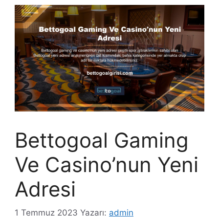
Bettogoal Gaming
Ve Casino’nun Yeni
Adresi
1 Temmuz 2023
Yazarı:
admin