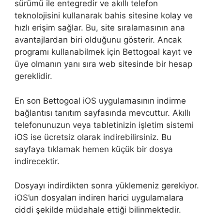
sürümü ile entegredir ve akıllı telefon
teknolojisini kullanarak bahis sitesine kolay ve
hızlı erişim sağlar. Bu, site sıralamasının ana
avantajlardan biri olduğunu gösterir. Ancak
programı kullanabilmek için Bettogoal kayıt ve
üye olmanın yanı sıra web sitesinde bir hesap
gereklidir.
En son Bettogoal iOS uygulamasının indirme
bağlantısı tanıtım sayfasında mevcuttur. Akıllı
telefonunuzun veya tabletinizin işletim sistemi
iOS ise ücretsiz olarak indirebilirsiniz. Bu
sayfaya tıklamak hemen küçük bir dosya
indirecektir.
Dosyayı indirdikten sonra yüklemeniz gerekiyor.
iOS’un dosyaları indiren harici uygulamalara
ciddi şekilde müdahale ettiği bilinmektedir.