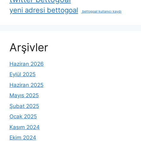
yeni adresi bettogoal
bettogoal kullanıcı kaydı
Arşivler
Haziran 2026
Eylül 2025
Haziran 2025
Mayıs 2025
Şubat 2025
Ocak 2025
Kasım 2024
Ekim 2024