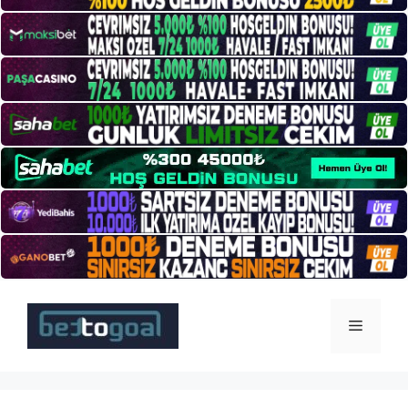
İçeriğe
atla
Menü