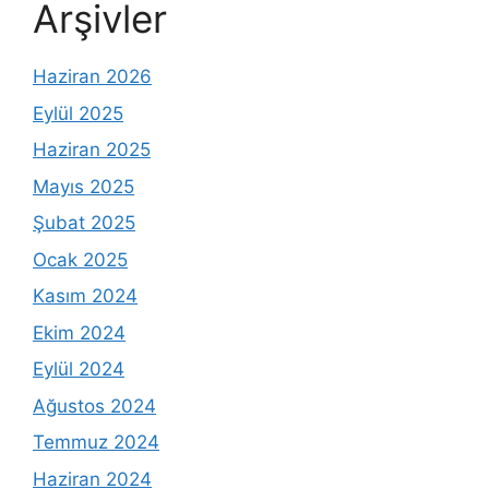
Arşivler
Haziran 2026
Eylül 2025
Haziran 2025
Mayıs 2025
Şubat 2025
Ocak 2025
Kasım 2024
Ekim 2024
Eylül 2024
Ağustos 2024
Temmuz 2024
Haziran 2024