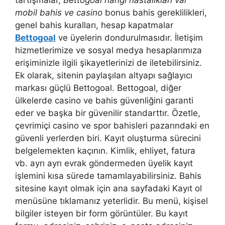
tartışmalar,
Bettogoal hangi hastalıkları var
mobil bahis ve casino
bonus bahis gereklilikleri,
genel bahis kuralları, hesap kapatmalar
Bettogoal
ve üyelerin dondurulmasıdır. İletişim
hizmetlerimize ve sosyal medya hesaplarımıza
erişiminizle ilgili şikayetlerinizi de iletebilirsiniz.
Ek olarak, sitenin paylaşılan altyapı sağlayıcı
markası güçlü Bettogoal. Bettogoal, diğer
ülkelerde casino ve bahis güvenliğini garanti
eder ve başka bir güvenilir standarttır. Özetle,
çevrimiçi casino ve spor bahisleri pazarındaki en
güvenli yerlerden biri. Kayıt oluşturma sürecini
belgelemekten kaçının. Kimlik, ehliyet, fatura
vb. ayrı ayrı evrak göndermeden üyelik kayıt
işlemini kısa sürede tamamlayabilirsiniz. Bahis
sitesine kayıt olmak için ana sayfadaki Kayıt ol
menüsüne tıklamanız yeterlidir. Bu menü, kişisel
bilgiler isteyen bir form görüntüler. Bu kayıt