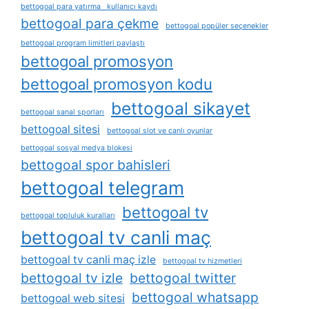
bettogoal para yatırma kullanıcı kaydı
bettogoal para çekme
bettogoal popüler seçenekler
bettogoal program limitleri paylaştı
bettogoal promosyon
bettogoal promosyon kodu
bettogoal sikayet
bettogoal sanal sporları
bettogoal sitesi
bettogoal slot ve canlı oyunlar
bettogoal sosyal medya blokesi
bettogoal spor bahisleri
bettogoal telegram
bettogoal tv
bettogoal topluluk kuralları
bettogoal tv canli maç
bettogoal tv canli maç izle
bettogoal tv hizmetleri
bettogoal tv izle
bettogoal twitter
bettogoal whatsapp
bettogoal web sitesi