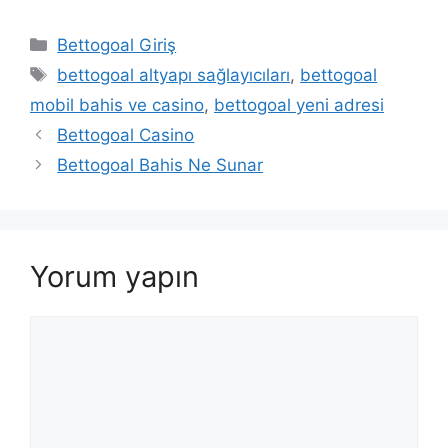
Kategoriler
Bettogoal Giriş
Etiketler
bettogoal altyapı sağlayıcıları
,
bettogoal
mobil bahis ve casino
,
bettogoal yeni adresi
Bettogoal Casino
Bettogoal Bahis Ne Sunar
Yorum yapın
Yorum