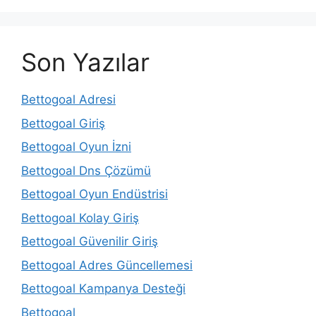
Son Yazılar
Bettogoal Adresi
Bettogoal Giriş
Bettogoal Oyun İzni
Bettogoal Dns Çözümü
Bettogoal Oyun Endüstrisi
Bettogoal Kolay Giriş
Bettogoal Güvenilir Giriş
Bettogoal Adres Güncellemesi
Bettogoal Kampanya Desteği
Bettogoal