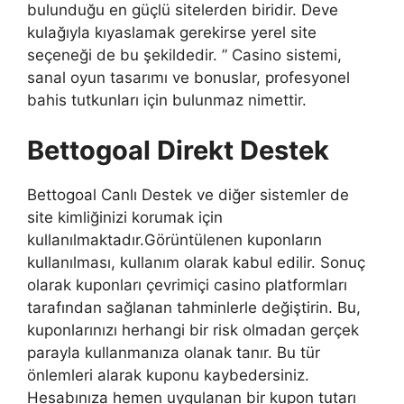
bulunduğu en güçlü sitelerden biridir. Deve
kulağıyla kıyaslamak gerekirse yerel site
seçeneği de bu şekildedir. ” Casino sistemi,
sanal oyun tasarımı ve bonuslar, profesyonel
bahis tutkunları için bulunmaz nimettir.
Bettogoal Direkt Destek
Bettogoal Canlı Destek ve diğer sistemler de
site kimliğinizi korumak için
kullanılmaktadır.Görüntülenen kuponların
kullanılması, kullanım olarak kabul edilir. Sonuç
olarak kuponları çevrimiçi casino platformları
tarafından sağlanan tahminlerle değiştirin. Bu,
kuponlarınızı herhangi bir risk olmadan gerçek
parayla kullanmanıza olanak tanır. Bu tür
önlemleri alarak kuponu kaybedersiniz.
Hesabınıza hemen uygulanan bir kupon tutarı