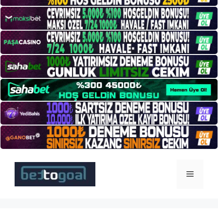
İçeriğe
atla
Menü