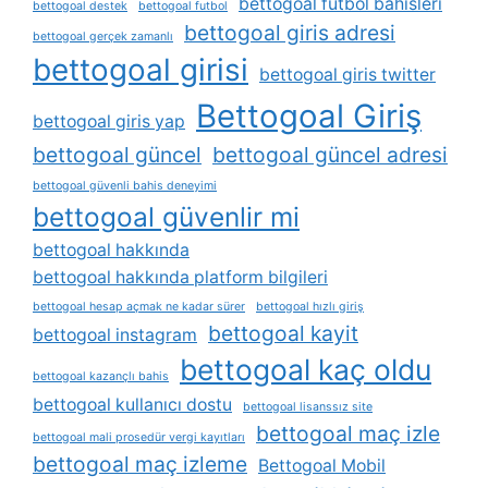
bettogoal futbol bahisleri
bettogoal destek
bettogoal futbol
bettogoal giris adresi
bettogoal gerçek zamanlı
bettogoal girisi
bettogoal giris twitter
Bettogoal Giriş
bettogoal giris yap
bettogoal güncel
bettogoal güncel adresi
bettogoal güvenli bahis deneyimi
bettogoal güvenlir mi
bettogoal hakkında
bettogoal hakkında platform bilgileri
bettogoal hesap açmak ne kadar sürer
bettogoal hızlı giriş
bettogoal kayit
bettogoal instagram
bettogoal kaç oldu
bettogoal kazançlı bahis
bettogoal kullanıcı dostu
bettogoal lisanssız site
bettogoal maç izle
bettogoal mali prosedür vergi kayıtları
bettogoal maç izleme
Bettogoal Mobil