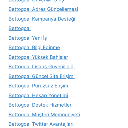
Bettogoal Adres Güncellemesi
Bettogoal Kampanya Desteği
Bettogoal
Bettogoal Yeni İş
Bettogoal Bilgi Edinme
Bettogoal Yüksek Bahisler
Bettogoal Lisans Güvenilirliği
Bettogoal Güncel Site Erişimi
Bettogoal Pürüzsüz Erişim
Bettogoal Hesap Yönetimi
Bettogoal Destek Hizmetleri
Bettogoal Müşteri Memnuniyeti
Bettogoal Twitter Avantajları