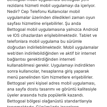
rezidans hizmeti mobil uygulamayı da içeriyor.
Nedir? Cep Telefonu Kullanıcılar mobil
uygulamalar üzerinden diledikleri zaman oyun
sayfası hizmetine erişebilirler. Şu anda
Bettogoal mobil uygulamasına yalnızca Android
ve IOS cihazlardan erişilebilmektedir. Tablet ve
telefonlara mobil uygulama bu sürümle
doğrudan indirilebilmektedir. Mobil uygulamalar
web’den indirilebildiğinden ve aktif bir internet
bağlantısı gerektirdiğinden interneti
kullanabilmesi gerekir. Uygulamayı indirdikten
sonra kullanıcılar, hesaplarına giriş yaparak
menü panelinden tüm hizmetlere erişebilirler.
Bettogoal yeni kişisel adres mobil uygulaması,
ana sayfa dostu tasarımı ve görüntü kalitesiyle
üyeler arasında hızla popülerlik kazandı.
Bettogoal bölgesi olağanüstü standartlarıyla