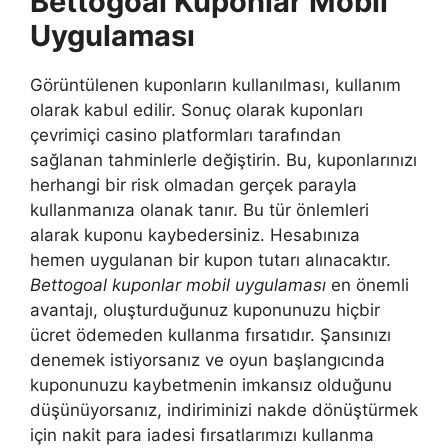
Bettogoal Kuponlar Mobil
Uygulaması
Görüntülenen kuponların kullanılması, kullanım
olarak kabul edilir. Sonuç olarak kuponları
çevrimiçi casino platformları tarafından
sağlanan tahminlerle değiştirin. Bu, kuponlarınızı
herhangi bir risk olmadan gerçek parayla
kullanmanıza olanak tanır. Bu tür önlemleri
alarak kuponu kaybedersiniz. Hesabınıza
hemen uygulanan bir kupon tutarı alınacaktır.
Bettogoal kuponlar mobil uygulaması
en önemli
avantajı, oluşturduğunuz kuponunuzu hiçbir
ücret ödemeden kullanma fırsatıdır. Şansınızı
denemek istiyorsanız ve oyun başlangıcında
kuponunuzu kaybetmenin imkansız olduğunu
düşünüyorsanız, indiriminizi nakde dönüştürmek
için nakit para iadesi fırsatlarımızı kullanma