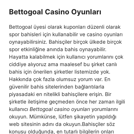
Bettogoal Casino Oyunları
Bettogoal üyesi olarak kuponları düzenli olarak
spor bahisleri için kullanabilir ve casino oyunları
oynayabilirsiniz. Bahisçiler birçok ülkede birçok
spor etkinliğine anında bahis oynayabilir.
Hayatta kalabilmek için kullanıcı yorumlarını çok
ciddiye alıyoruz ama maalesef bu şirket canlı
bahis için önerilen şirketler listemizde yok.
Hakkında çok fazla olumsuz yorum var. En
güvenilir bahis sitelerinden bağlantılarla
piyasadaki en nitelikli bahisçilere erişin. Bir
şirketle iletişime geçmeden önce her zaman ilgili
kullanıcı
Bettogoal casino oyunları
yorumlarını
okuyun. Mümkünse, lütfen şikayetin yapıldığı
web sitesinin adını da okuyun.Bahisçiler söz
konusu olduğunda, en tutarlı bilgilerin onları