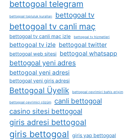
bettogoal telegram
bettogoal tv
bettogoal topluluk kuralları
bettogoal tv canli maç
bettogoal tv canli maç izle
bettogoal tv hizmetleri
bettogoal tv izle
bettogoal twitter
bettogoal whatsapp
bettogoal web sitesi
bettogoal yeni adres
bettogoal yeni adresi
bettogoal yeni giriş adresi
Bettogoal Üyelik
bettogoal çevrimiçi bahis erişim
canli bettogoal
bettogoal çevrimiçi çözüm
casino sitesi bettogoal
giris adresi bettogoal
giris bettogoal
giris yap bettogoal