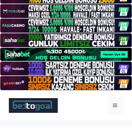
İçeriğe
atla
Menü