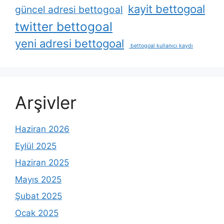
kayit bettogoal
güncel adresi bettogoal
twitter bettogoal
yeni adresi bettogoal
bettogoal kullanıcı kaydı
Arşivler
Haziran 2026
Eylül 2025
Haziran 2025
Mayıs 2025
Şubat 2025
Ocak 2025