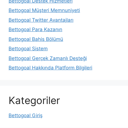
Bettogoal Destek Hizmetleri
Bettogoal Müşteri Memnuniyeti
Bettogoal Twitter Avantajları
Bettogoal Para Kazanın
Bettogoal Bahis Bölümü
Bettogoal Sistem
Bettogoal Gerçek Zamanlı Desteği
Bettogoal Hakkında Platform Bilgileri
Kategoriler
Bettogoal Giriş