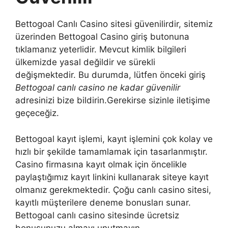
Bettogoal Canlı Casino sitesi güvenilirdir, sitemiz
üzerinden Bettogoal Casino giriş butonuna
tıklamanız yeterlidir. Mevcut kimlik bilgileri
ülkemizde yasal değildir ve sürekli
değişmektedir. Bu durumda, lütfen önceki giriş
Bettogoal canlı casino ne kadar güvenilir
adresinizi bize bildirin.Gerekirse sizinle iletişime
geçeceğiz.
Bettogoal kayıt işlemi, kayıt işlemini çok kolay ve
hızlı bir şekilde tamamlamak için tasarlanmıştır.
Casino firmasına kayıt olmak için öncelikle
paylaştığımız kayıt linkini kullanarak siteye kayıt
olmanız gerekmektedir. Çoğu canlı casino sitesi,
kayıtlı müşterilere deneme bonusları sunar.
Bettogoal canlı casino sitesinde ücretsiz
bonusunuzu almayı unutmayın.