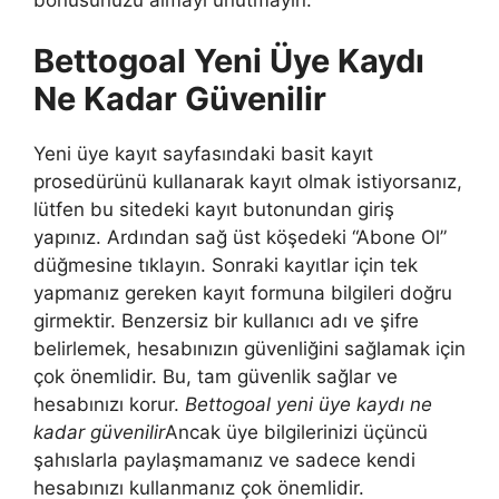
Bettogoal Yeni Üye Kaydı
Ne Kadar Güvenilir
Yeni üye kayıt sayfasındaki basit kayıt
prosedürünü kullanarak kayıt olmak istiyorsanız,
lütfen bu sitedeki kayıt butonundan giriş
yapınız. Ardından sağ üst köşedeki “Abone Ol”
düğmesine tıklayın. Sonraki kayıtlar için tek
yapmanız gereken kayıt formuna bilgileri doğru
girmektir. Benzersiz bir kullanıcı adı ve şifre
belirlemek, hesabınızın güvenliğini sağlamak için
çok önemlidir. Bu, tam güvenlik sağlar ve
hesabınızı korur.
Bettogoal yeni üye kaydı ne
kadar güvenilir
Ancak üye bilgilerinizi üçüncü
şahıslarla paylaşmamanız ve sadece kendi
hesabınızı kullanmanız çok önemlidir.