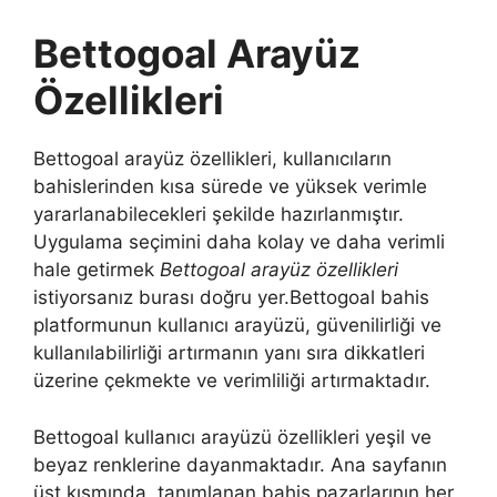
Bettogoal Arayüz
Özellikleri
Bettogoal arayüz özellikleri, kullanıcıların
bahislerinden kısa sürede ve yüksek verimle
yararlanabilecekleri şekilde hazırlanmıştır.
Uygulama seçimini daha kolay ve daha verimli
hale getirmek
Bettogoal arayüz özellikleri
istiyorsanız burası doğru yer.Bettogoal bahis
platformunun kullanıcı arayüzü, güvenilirliği ve
kullanılabilirliği artırmanın yanı sıra dikkatleri
üzerine çekmekte ve verimliliği artırmaktadır.
Bettogoal kullanıcı arayüzü özellikleri yeşil ve
beyaz renklerine dayanmaktadır. Ana sayfanın
üst kısmında, tanımlanan bahis pazarlarının her