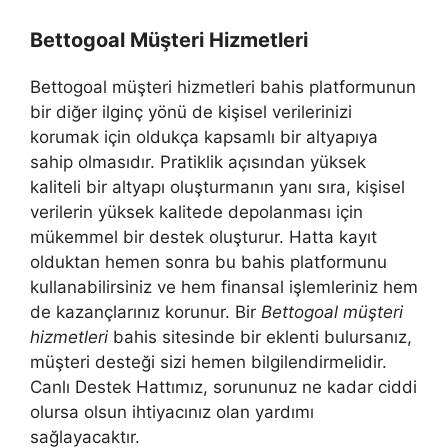
Bettogoal Müşteri Hizmetleri
Bettogoal müşteri hizmetleri bahis platformunun
bir diğer ilginç yönü de kişisel verilerinizi
korumak için oldukça kapsamlı bir altyapıya
sahip olmasıdır. Pratiklik açısından yüksek
kaliteli bir altyapı oluşturmanın yanı sıra, kişisel
verilerin yüksek kalitede depolanması için
mükemmel bir destek oluşturur. Hatta kayıt
olduktan hemen sonra bu bahis platformunu
kullanabilirsiniz ve hem finansal işlemleriniz hem
de kazançlarınız korunur. Bir
Bettogoal müşteri
hizmetleri
bahis sitesinde bir eklenti bulursanız,
müşteri desteği sizi hemen bilgilendirmelidir.
Canlı Destek Hattımız, sorununuz ne kadar ciddi
olursa olsun ihtiyacınız olan yardımı
sağlayacaktır.