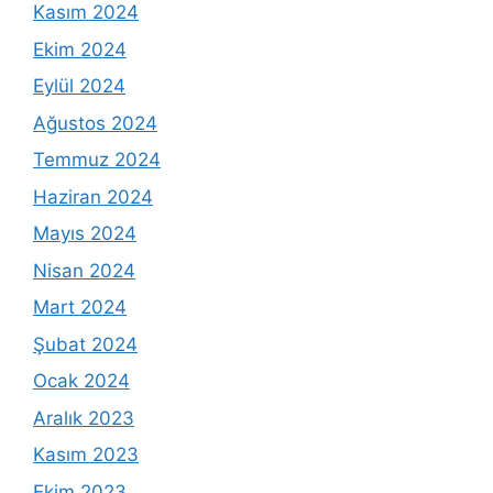
Kasım 2024
Ekim 2024
Eylül 2024
Ağustos 2024
Temmuz 2024
Haziran 2024
Mayıs 2024
Nisan 2024
Mart 2024
Şubat 2024
Ocak 2024
Aralık 2023
Kasım 2023
Ekim 2023