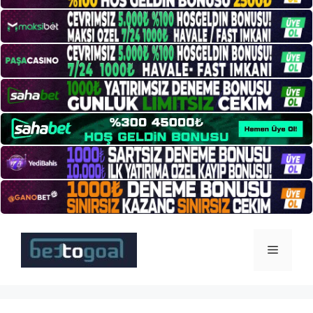
İçeriğe
atla
Menü