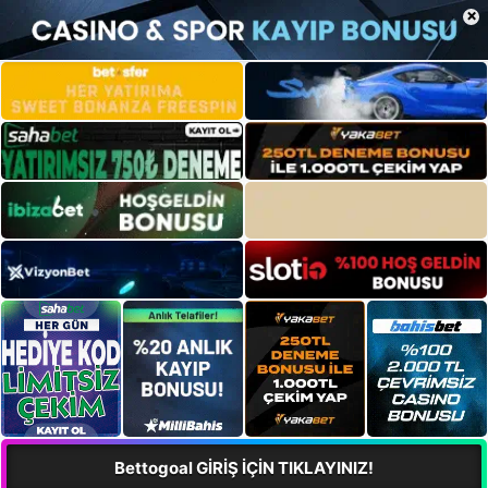
×
Bettogoal GİRİŞ İÇİN TIKLAYINIZ!