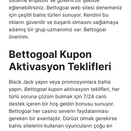
sisteme erişebilir ve güvenli bir şekilde
eğlenebilirsiniz. Bettogoal web sitesi denemeniz
için çeşitli bahis türleri sunuyor. Kendini bu
ırkların güvenilir ve başarılı olmasını sağlamaya
adamış bir grup uzmanımız var. Bettogoal
öneririm.
Bettogoal Kupon
Aktivasyon Teklifleri
Black Jack yapın veya promosyonlara bahis
yapın.
Bettogoal kupon aktivasyon teklifleri
, her
türlü soruna çözüm bulmak için 7/24 canlı
destek içeren bir hoş geldin bonusu sunuyor.
Bettogoal her casino severin faydalanması
gereken bir avantajdır. Dürüst olmak gerekirse
bahis sitelerini kullanan oyuncuların çoğu en