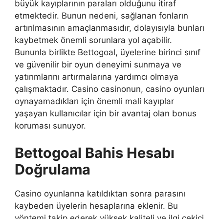
büyük kayıplarının paraları olduğunu itiraf
etmektedir. Bunun nedeni, sağlanan fonların
artırılmasının amaçlanmasıdır, dolayısıyla bunları
kaybetmek önemli sorunlara yol açabilir.
Bununla birlikte Bettogoal, üyelerine birinci sınıf
ve güvenilir bir oyun deneyimi sunmaya ve
yatırımlarını artırmalarına yardımcı olmaya
çalışmaktadır. Casino casinonun, casino oyunları
oynayamadıkları için önemli mali kayıplar
yaşayan kullanıcılar için bir avantaj olan bonus
koruması sunuyor.
Bettogoal Bahis Hesabı
Doğrulama
Casino oyunlarına katıldıktan sonra parasını
kaybeden üyelerin hesaplarına eklenir. Bu
yöntemi takip ederek yüksek kaliteli ve ilgi çekici