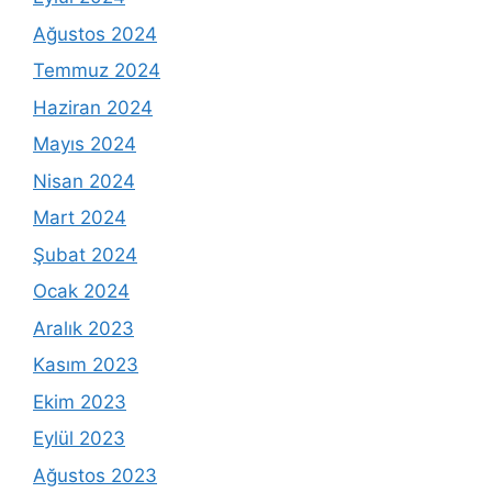
Ağustos 2024
Temmuz 2024
Haziran 2024
Mayıs 2024
Nisan 2024
Mart 2024
Şubat 2024
Ocak 2024
Aralık 2023
Kasım 2023
Ekim 2023
Eylül 2023
Ağustos 2023