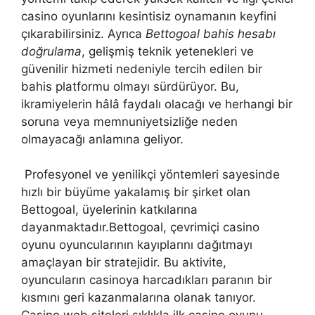
casino oyunlarını kesintisiz oynamanın keyfini
çıkarabilirsiniz. Ayrıca
Bettogoal bahis hesabı
doğrulama
, gelişmiş teknik yetenekleri ve
güvenilir hizmeti nedeniyle tercih edilen bir
bahis platformu olmayı sürdürüyor. Bu,
ikramiyelerin hâlâ faydalı olacağı ve herhangi bir
soruna veya memnuniyetsizliğe neden
olmayacağı anlamına geliyor.
Profesyonel ve yenilikçi yöntemleri sayesinde
hızlı bir büyüme yakalamış bir şirket olan
Bettogoal, üyelerinin katkılarına
dayanmaktadır.Bettogoal, çevrimiçi casino
oyunu oyuncularının kayıplarını dağıtmayı
amaçlayan bir stratejidir. Bu aktivite,
oyuncuların casinoya harcadıkları paranın bir
kısmını geri kazanmalarına olanak tanıyor.