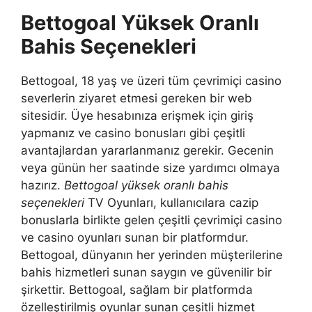
Bettogoal Yüksek Oranlı
Bahis Seçenekleri
Bettogoal, 18 yaş ve üzeri tüm çevrimiçi casino
severlerin ziyaret etmesi gereken bir web
sitesidir. Üye hesabınıza erişmek için giriş
yapmanız ve casino bonusları gibi çeşitli
avantajlardan yararlanmanız gerekir. Gecenin
veya günün her saatinde size yardımcı olmaya
hazırız.
Bettogoal yüksek oranlı bahis
seçenekleri
TV Oyunları, kullanıcılara cazip
bonuslarla birlikte gelen çeşitli çevrimiçi casino
ve casino oyunları sunan bir platformdur.
Bettogoal, dünyanın her yerinden müşterilerine
bahis hizmetleri sunan saygın ve güvenilir bir
şirkettir. Bettogoal, sağlam bir platformda
özelleştirilmiş oyunlar sunan çeşitli hizmet