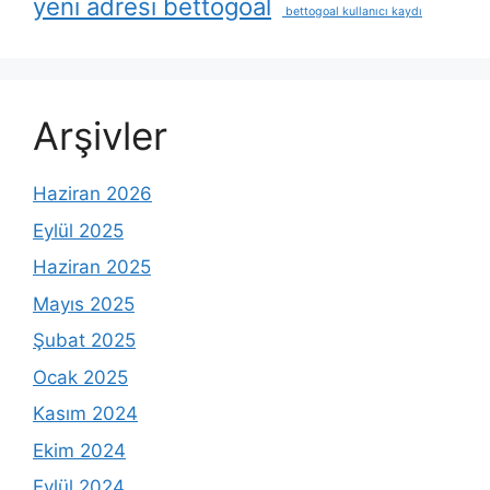
yeni adresi bettogoal
bettogoal kullanıcı kaydı
Arşivler
Haziran 2026
Eylül 2025
Haziran 2025
Mayıs 2025
Şubat 2025
Ocak 2025
Kasım 2024
Ekim 2024
Eylül 2024