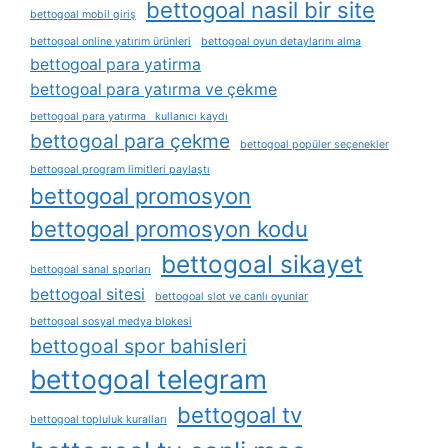
bettogoal nasil bir site
bettogoal mobil giriş
bettogoal online yatırım ürünleri
bettogoal oyun detaylarını alma
bettogoal para yatirma
bettogoal para yatırma ve çekme
bettogoal para yatırma kullanıcı kaydı
bettogoal para çekme
bettogoal popüler seçenekler
bettogoal program limitleri paylaştı
bettogoal promosyon
bettogoal promosyon kodu
bettogoal sikayet
bettogoal sanal sporları
bettogoal sitesi
bettogoal slot ve canlı oyunlar
bettogoal sosyal medya blokesi
bettogoal spor bahisleri
bettogoal telegram
bettogoal tv
bettogoal topluluk kuralları