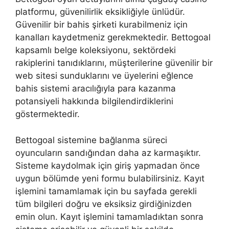
platformu, güvenilirlik eksikliğiyle ünlüdür.
Güvenilir bir bahis şirketi kurabilmeniz için
kanalları kaydetmeniz gerekmektedir. Bettogoal
kapsamlı belge koleksiyonu, sektördeki
rakiplerini tanıdıklarını, müşterilerine güvenilir bir
web sitesi sunduklarını ve üyelerini eğlence
bahis sistemi aracılığıyla para kazanma
potansiyeli hakkında bilgilendirdiklerini
göstermektedir.
Bettogoal sistemine bağlanma süreci
oyuncuların sandığından daha az karmaşıktır.
Sisteme kaydolmak için giriş yapmadan önce
uygun bölümde yeni formu bulabilirsiniz. Kayıt
işlemini tamamlamak için bu sayfada gerekli
tüm bilgileri doğru ve eksiksiz girdiğinizden
emin olun. Kayıt işlemini tamamladıktan sonra