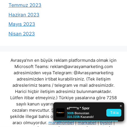
Temmuz 2023
Haziran 2023
Mayıs 2023
Nisan 2023
Avrasya'nın en büyük reklam platformunda olmak için
Microsoft Teams:
reklam@avrasyamarketing.com
adresimizden veya Telegram: @Avrasyamarketing
adresimizden irtibat kurabilirsiniz. (Tek iletişim
adreslerimiz teams / telegram ve mail adresimizdir.
Harici hiçbir iletişim adresimiz bulunmamaktadır.
Lütfen itibar etmeyiniz.) Türkiye yasalarına göre 7258
sayılı kanun uyarınca yasa dışı bahis oynamanın
cezaları mevcuttur. Şu an bulunduğunuz site hiç bir
şekilde illegal bahis oyunları oynatmıyor ve oynamaya
aracı olmuyordur.
marathonbet
|
markabet
|
byslot
|