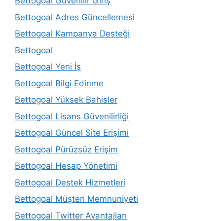
Bettogoal Güvenilir Giriş
Bettogoal Adres Güncellemesi
Bettogoal Kampanya Desteği
Bettogoal
Bettogoal Yeni İş
Bettogoal Bilgi Edinme
Bettogoal Yüksek Bahisler
Bettogoal Lisans Güvenilirliği
Bettogoal Güncel Site Erişimi
Bettogoal Pürüzsüz Erişim
Bettogoal Hesap Yönetimi
Bettogoal Destek Hizmetleri
Bettogoal Müşteri Memnuniyeti
Bettogoal Twitter Avantajları