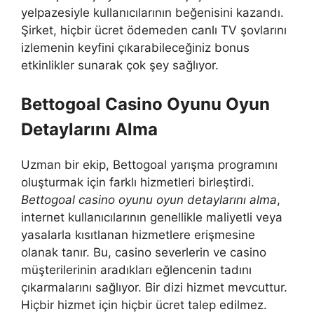
yelpazesiyle kullanıcılarının beğenisini kazandı.
Şirket, hiçbir ücret ödemeden canlı TV şovlarını
izlemenin keyfini çıkarabileceğiniz bonus
etkinlikler sunarak çok şey sağlıyor.
Bettogoal Casino Oyunu Oyun
Detaylarını Alma
Uzman bir ekip, Bettogoal yarışma programını
oluşturmak için farklı hizmetleri birleştirdi.
Bettogoal casino oyunu oyun detaylarını alma
,
internet kullanıcılarının genellikle maliyetli veya
yasalarla kısıtlanan hizmetlere erişmesine
olanak tanır. Bu, casino severlerin ve casino
müşterilerinin aradıkları eğlencenin tadını
çıkarmalarını sağlıyor. Bir dizi hizmet mevcuttur.
Hiçbir hizmet için hiçbir ücret talep edilmez.