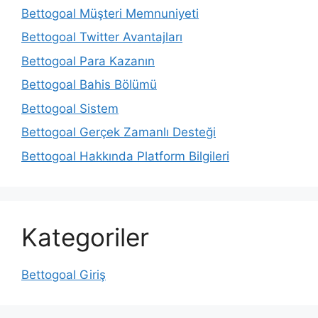
Bettogoal Müşteri Memnuniyeti
Bettogoal Twitter Avantajları
Bettogoal Para Kazanın
Bettogoal Bahis Bölümü
Bettogoal Sistem
Bettogoal Gerçek Zamanlı Desteği
Bettogoal Hakkında Platform Bilgileri
Kategoriler
Bettogoal Giriş