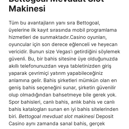
Makinesi
Tüm bu avantajların yanı sıra Bettogoal,
üyelerine ilk kayıt sırasında mobil programlama
hizmetleri de sunmaktadır.Casino oyunları,
oyuncular için son derece eğlenceli ve heyecan
vericidir. Bunun size Vegas’ı getirdiğini söylemek
güvenli. Bu, bir bahis sitesine üye olduğunuzda
akıllı telefonunuzdan veya tabletinizden giriş
yaparak çevrimiçi yatırım yapabileceğiniz
anlamına gelir. Bahis şirketleri mümkün olan en
geniş bahis seçeneğini sunar, şirketin güvenilir
olup olmadığından bahsetmeye bile gerek yok.
Spor bahisleri, canlı bahis, anlık bahis ve canlı
bahis katalogları sunan en iyi bahis sitelerinden
biri.
Bettogoal mevduat slot makinesi
Deposit
Casino aynı zamanda sanal bahis, gerçek