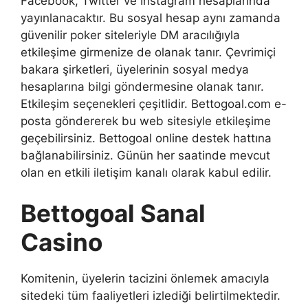
Facebook, Twitter ve Instagram hesaplarında
yayınlanacaktır. Bu sosyal hesap aynı zamanda
güvenilir poker siteleriyle DM aracılığıyla
etkileşime girmenize de olanak tanır. Çevrimiçi
bakara şirketleri, üyelerinin sosyal medya
hesaplarına bilgi göndermesine olanak tanır.
Etkileşim seçenekleri çeşitlidir. Bettogoal.com e-
posta göndererek bu web sitesiyle etkileşime
geçebilirsiniz. Bettogoal online destek hattına
bağlanabilirsiniz. Günün her saatinde mevcut
olan en etkili iletişim kanalı olarak kabul edilir.
Bettogoal Sanal
Casino
Komitenin, üyelerin tacizini önlemek amacıyla
sitedeki tüm faaliyetleri izlediği belirtilmektedir.