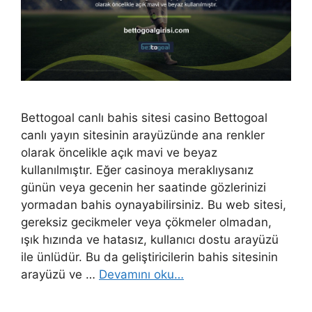
Bettogoal canlı bahis sitesi casino Bettogoal
canlı yayın sitesinin arayüzünde ana renkler
olarak öncelikle açık mavi ve beyaz
kullanılmıştır. Eğer casinoya meraklıysanız
günün veya gecenin her saatinde gözlerinizi
yormadan bahis oynayabilirsiniz. Bu web sitesi,
gereksiz gecikmeler veya çökmeler olmadan,
ışık hızında ve hatasız, kullanıcı dostu arayüzü
ile ünlüdür. Bu da geliştiricilerin bahis sitesinin
arayüzü ve …
Devamını oku…