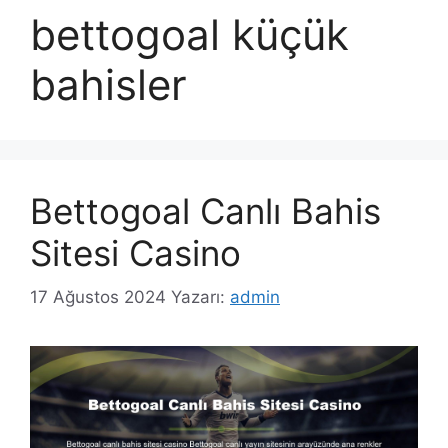
bettogoal küçük
bahisler
Bettogoal Canlı Bahis
Sitesi Casino
17 Ağustos 2024
Yazarı:
admin