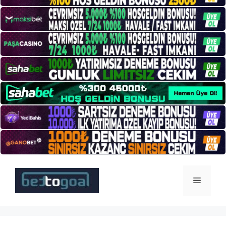
İçeriğe
atla
Menü