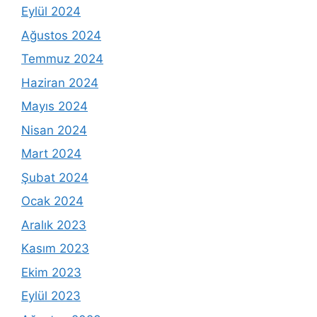
Eylül 2024
Ağustos 2024
Temmuz 2024
Haziran 2024
Mayıs 2024
Nisan 2024
Mart 2024
Şubat 2024
Ocak 2024
Aralık 2023
Kasım 2023
Ekim 2023
Eylül 2023