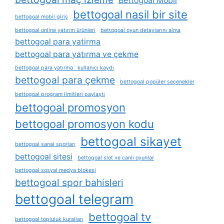
Bettogoal Mobil
bettogoal nasil bir site
bettogoal mobil giriş
bettogoal online yatırım ürünleri
bettogoal oyun detaylarını alma
bettogoal para yatirma
bettogoal para yatırma ve çekme
bettogoal para yatırma kullanıcı kaydı
bettogoal para çekme
bettogoal popüler seçenekler
bettogoal program limitleri paylaştı
bettogoal promosyon
bettogoal promosyon kodu
bettogoal sikayet
bettogoal sanal sporları
bettogoal sitesi
bettogoal slot ve canlı oyunlar
bettogoal sosyal medya blokesi
bettogoal spor bahisleri
bettogoal telegram
bettogoal tv
bettogoal topluluk kuralları