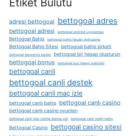
Etiket Bulutu
bettogoal adres
adresi bettogoal
bettogoal adresi
bettogoal android uygulaması
Bettogoal Bahis
bettogoal bahis hesabı doğrulama
Bettogoal Bahis Sitesi
bettogoal bahis şirketi
bettogoal bir hesap oluşturun
bettogoal benzersiz kartlar
bettogoal bonus
bettogoal buz hokeyi bahisleri
bettogoal canli
bettogoal canli destek
bettogoal canli maç izle
bettogoal canlı casino
bettogoal canlı bahis
bettogoal canlı casino oyunları
bettogoal canlı maç i̇zleme donma yok
bettogoal canlı mobil bahis
bettogoal casino sitesi
Bettogoal Casino