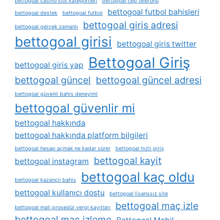
bettogoal casino slot kategorileri
bettogoal cep telefonu
bettogoal futbol bahisleri
bettogoal destek
bettogoal futbol
bettogoal giris adresi
bettogoal gerçek zamanlı
bettogoal girisi
bettogoal giris twitter
Bettogoal Giriş
bettogoal giris yap
bettogoal güncel
bettogoal güncel adresi
bettogoal güvenli bahis deneyimi
bettogoal güvenlir mi
bettogoal hakkında
bettogoal hakkında platform bilgileri
bettogoal hesap açmak ne kadar sürer
bettogoal hızlı giriş
bettogoal kayit
bettogoal instagram
bettogoal kaç oldu
bettogoal kazançlı bahis
bettogoal kullanıcı dostu
bettogoal lisanssız site
bettogoal maç izle
bettogoal mali prosedür vergi kayıtları
bettogoal maç izleme