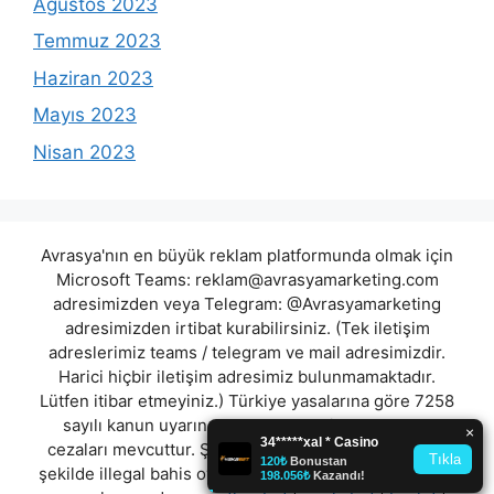
Ağustos 2023
Temmuz 2023
Haziran 2023
Mayıs 2023
Nisan 2023
Avrasya'nın en büyük reklam platformunda olmak için
Microsoft Teams:
reklam@avrasyamarketing.com
adresimizden veya Telegram: @Avrasyamarketing
adresimizden irtibat kurabilirsiniz. (Tek iletişim
adreslerimiz teams / telegram ve mail adresimizdir.
Harici hiçbir iletişim adresimiz bulunmamaktadır.
Lütfen itibar etmeyiniz.) Türkiye yasalarına göre 7258
sayılı kanun uyarınca yasa dışı bahis oynamanın
cezaları mevcuttur. Şu an bulunduğunuz site hiç bir
şekilde illegal bahis oyunları oynatmıyor ve oynamaya