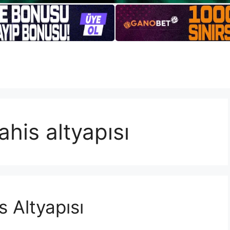
ahis altyapısı
s Altyapısı