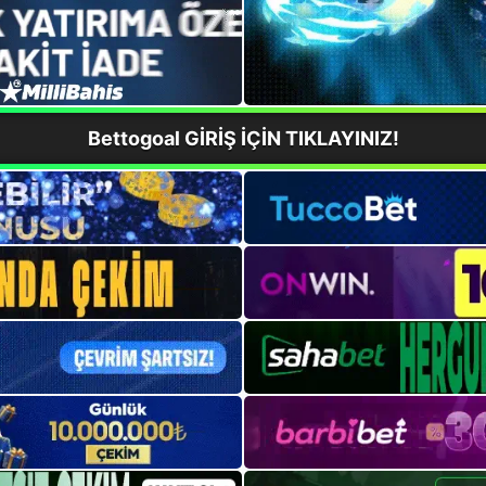
Bettogoal GİRİŞ İÇİN TIKLAYINIZ!