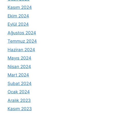
Kasım 2024
Ekim 2024
Eylül 2024
Ağustos 2024
Temmuz 2024
Haziran 2024
Mayıs 2024
Nisan 2024
Mart 2024
Şubat 2024
Ocak 2024
Aralık 2023
Kasım 2023