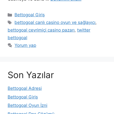
Kategoriler
Bettogoal Giriş
Etiketler
bettogoal canlı casino oyun ve sağlayıcı
,
bettogoal çevrimiçi casino pazarı
,
twitter
bettogoal
Yorum yap
Son Yazılar
Bettogoal Adresi
Bettogoal Giriş
Bettogoal Oyun İzni
Bettogoal Dns Çözümü