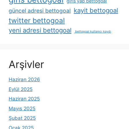
giris yap bettogoal
kayit bettogoal
güncel adresi bettogoal
twitter bettogoal
yeni adresi bettogoal
bettogoal kullanıcı kaydı
Arşivler
Haziran 2026
Eylül 2025
Haziran 2025
Mayıs 2025
Şubat 2025
Ocak 2025