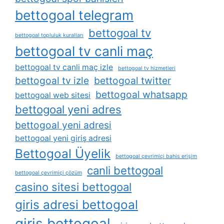
bettogoal telegram
bettogoal tv
bettogoal topluluk kuralları
bettogoal tv canli maç
bettogoal tv canli maç izle
bettogoal tv hizmetleri
bettogoal tv izle
bettogoal twitter
bettogoal whatsapp
bettogoal web sitesi
bettogoal yeni adres
bettogoal yeni adresi
bettogoal yeni giriş adresi
Bettogoal Üyelik
bettogoal çevrimiçi bahis erişim
canli bettogoal
bettogoal çevrimiçi çözüm
casino sitesi bettogoal
giris adresi bettogoal
giris bettogoal