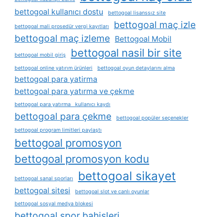
bettogoal kullanıcı dostu
bettogoal lisanssız site
bettogoal maç izle
bettogoal mali prosedür vergi kayıtları
bettogoal maç izleme
Bettogoal Mobil
bettogoal nasil bir site
bettogoal mobil giriş
bettogoal online yatırım ürünleri
bettogoal oyun detaylarını alma
bettogoal para yatirma
bettogoal para yatırma ve çekme
bettogoal para yatırma kullanıcı kaydı
bettogoal para çekme
bettogoal popüler seçenekler
bettogoal program limitleri paylaştı
bettogoal promosyon
bettogoal promosyon kodu
bettogoal sikayet
bettogoal sanal sporları
bettogoal sitesi
bettogoal slot ve canlı oyunlar
bettogoal sosyal medya blokesi
bettogoal spor bahisleri