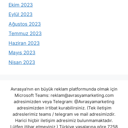
Ekim 2023
Eylül 2023
Ağustos 2023
Temmuz 2023
Haziran 2023
Mayıs 2023
Nisan 2023
Avrasya'nın en büyük reklam platformunda olmak için
Microsoft Teams:
reklam@avrasyamarketing.com
adresimizden veya Telegram: @Avrasyamarketing
adresimizden irtibat kurabilirsiniz. (Tek iletişim
adreslerimiz teams / telegram ve mail adresimizdir.
Harici hiçbir iletişim adresimiz bulunmamaktadır.
Lütfen itibar etmeyiniz.) Türkiye yasalarına göre 7258