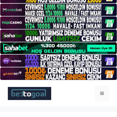
İçeriğe
atla
Menü