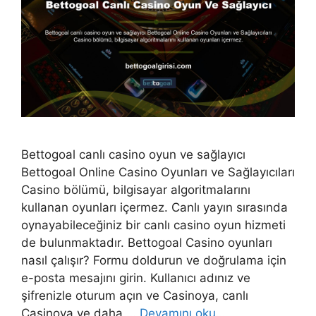
Bettogoal canlı casino oyun ve sağlayıcı
Bettogoal Online Casino Oyunları ve Sağlayıcıları
Casino bölümü, bilgisayar algoritmalarını
kullanan oyunları içermez. Canlı yayın sırasında
oynayabileceğiniz bir canlı casino oyun hizmeti
de bulunmaktadır. Bettogoal Casino oyunları
nasıl çalışır? Formu doldurun ve doğrulama için
e-posta mesajını girin. Kullanıcı adınız ve
şifrenizle oturum açın ve Casinoya, canlı
Casinoya ve daha …
Devamını oku…