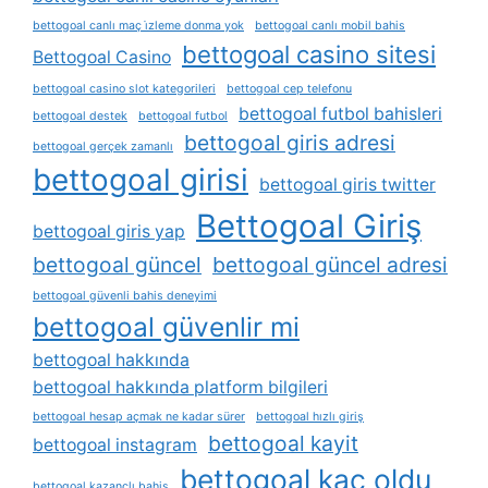
bettogoal canlı maç i̇zleme donma yok
bettogoal canlı mobil bahis
bettogoal casino sitesi
Bettogoal Casino
bettogoal casino slot kategorileri
bettogoal cep telefonu
bettogoal futbol bahisleri
bettogoal destek
bettogoal futbol
bettogoal giris adresi
bettogoal gerçek zamanlı
bettogoal girisi
bettogoal giris twitter
Bettogoal Giriş
bettogoal giris yap
bettogoal güncel
bettogoal güncel adresi
bettogoal güvenli bahis deneyimi
bettogoal güvenlir mi
bettogoal hakkında
bettogoal hakkında platform bilgileri
bettogoal hesap açmak ne kadar sürer
bettogoal hızlı giriş
bettogoal kayit
bettogoal instagram
bettogoal kaç oldu
bettogoal kazançlı bahis