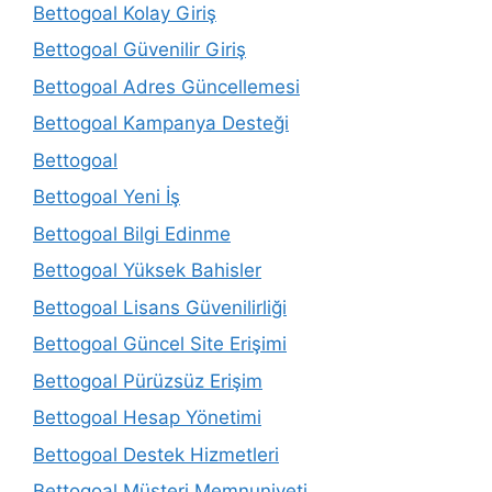
Bettogoal Kolay Giriş
Bettogoal Güvenilir Giriş
Bettogoal Adres Güncellemesi
Bettogoal Kampanya Desteği
Bettogoal
Bettogoal Yeni İş
Bettogoal Bilgi Edinme
Bettogoal Yüksek Bahisler
Bettogoal Lisans Güvenilirliği
Bettogoal Güncel Site Erişimi
Bettogoal Pürüzsüz Erişim
Bettogoal Hesap Yönetimi
Bettogoal Destek Hizmetleri
Bettogoal Müşteri Memnuniyeti