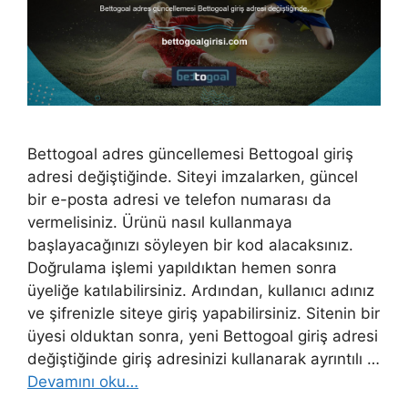
Bettogoal adres güncellemesi Bettogoal giriş
adresi değiştiğinde. Siteyi imzalarken, güncel
bir e-posta adresi ve telefon numarası da
vermelisiniz. Ürünü nasıl kullanmaya
başlayacağınızı söyleyen bir kod alacaksınız.
Doğrulama işlemi yapıldıktan hemen sonra
üyeliğe katılabilirsiniz. Ardından, kullanıcı adınız
ve şifrenizle siteye giriş yapabilirsiniz. Sitenin bir
üyesi olduktan sonra, yeni Bettogoal giriş adresi
değiştiğinde giriş adresinizi kullanarak ayrıntılı …
Devamını oku…