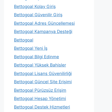
Bettogoal Kolay Giriş
Bettogoal Güvenilir Giriş
Bettogoal Adres Güncellemesi
Bettogoal Kampanya Desteği
Bettogoal
Bettogoal Yeni İş
Bettogoal Bilgi Edinme
Bettogoal Yüksek Bahisler
Bettogoal Lisans Güvenilirliği
Bettogoal Güncel Site Erişimi
Bettogoal Pürüzsüz Erişim
Bettogoal Hesap Yönetimi
Bettogoal Destek Hizmetleri