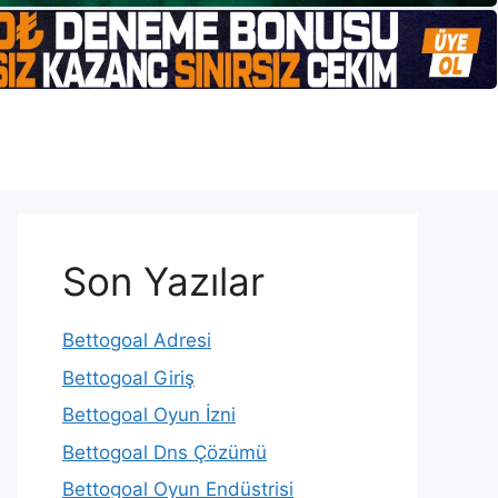
Son Yazılar
Bettogoal Adresi
Bettogoal Giriş
Bettogoal Oyun İzni
Bettogoal Dns Çözümü
Bettogoal Oyun Endüstrisi