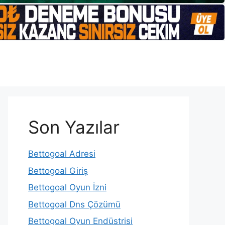
Son Yazılar
Bettogoal Adresi
Bettogoal Giriş
Bettogoal Oyun İzni
Bettogoal Dns Çözümü
Bettogoal Oyun Endüstrisi