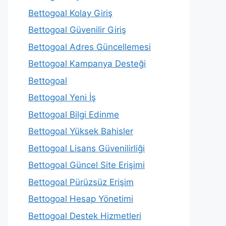
Bettogoal Kolay Giriş
Bettogoal Güvenilir Giriş
Bettogoal Adres Güncellemesi
Bettogoal Kampanya Desteği
Bettogoal
Bettogoal Yeni İş
Bettogoal Bilgi Edinme
Bettogoal Yüksek Bahisler
Bettogoal Lisans Güvenilirliği
Bettogoal Güncel Site Erişimi
Bettogoal Pürüzsüz Erişim
Bettogoal Hesap Yönetimi
Bettogoal Destek Hizmetleri