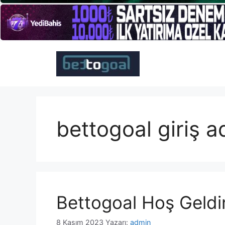
İçeriğe
atla
bettogoal giriş ad
Bettogoal Hoş Geldi
8 Kasım 2023
Yazarı:
admin