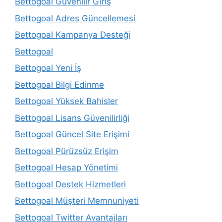
Bettogoal Güvenilir Giriş
Bettogoal Adres Güncellemesi
Bettogoal Kampanya Desteği
Bettogoal
Bettogoal Yeni İş
Bettogoal Bilgi Edinme
Bettogoal Yüksek Bahisler
Bettogoal Lisans Güvenilirliği
Bettogoal Güncel Site Erişimi
Bettogoal Pürüzsüz Erişim
Bettogoal Hesap Yönetimi
Bettogoal Destek Hizmetleri
Bettogoal Müşteri Memnuniyeti
Bettogoal Twitter Avantajları