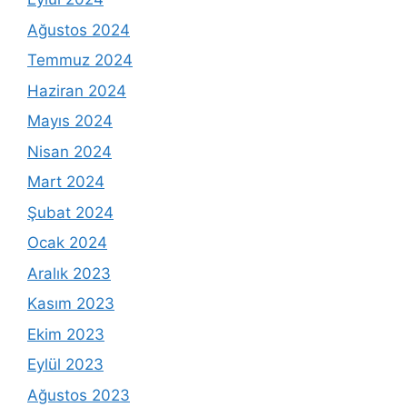
Ağustos 2024
Temmuz 2024
Haziran 2024
Mayıs 2024
Nisan 2024
Mart 2024
Şubat 2024
Ocak 2024
Aralık 2023
Kasım 2023
Ekim 2023
Eylül 2023
Ağustos 2023