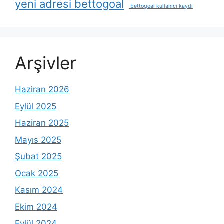
yeni adresi bettogoal
bettogoal kullanıcı kaydı
Arşivler
Haziran 2026
Eylül 2025
Haziran 2025
Mayıs 2025
Şubat 2025
Ocak 2025
Kasım 2024
Ekim 2024
Eylül 2024