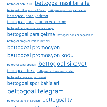
bettogoal nasil bir site
bettogoal mobil giriş
bettogoal online yatırım ürünleri
bettogoal oyun detaylarını alma
bettogoal para yatirma
bettogoal para yatırma ve çekme
bettogoal para yatırma kullanıcı kaydı
bettogoal para çekme
bettogoal popüler seçenekler
bettogoal program limitleri paylaştı
bettogoal promosyon
bettogoal promosyon kodu
bettogoal sikayet
bettogoal sanal sporları
bettogoal sitesi
bettogoal slot ve canlı oyunlar
bettogoal sosyal medya blokesi
bettogoal spor bahisleri
bettogoal telegram
bettogoal tv
bettogoal topluluk kuralları