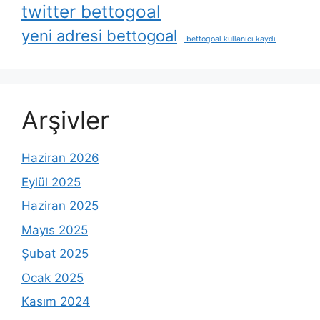
twitter bettogoal
yeni adresi bettogoal
bettogoal kullanıcı kaydı
Arşivler
Haziran 2026
Eylül 2025
Haziran 2025
Mayıs 2025
Şubat 2025
Ocak 2025
Kasım 2024