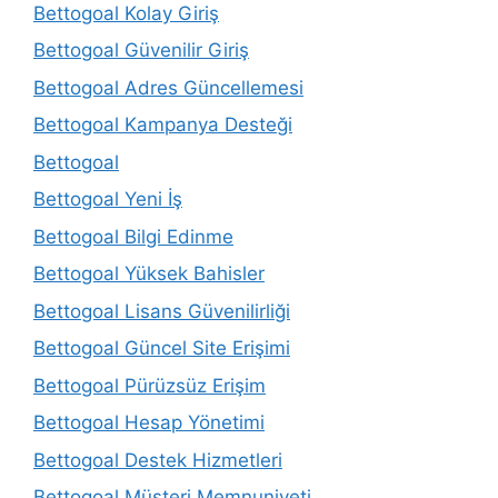
Bettogoal Kolay Giriş
Bettogoal Güvenilir Giriş
Bettogoal Adres Güncellemesi
Bettogoal Kampanya Desteği
Bettogoal
Bettogoal Yeni İş
Bettogoal Bilgi Edinme
Bettogoal Yüksek Bahisler
Bettogoal Lisans Güvenilirliği
Bettogoal Güncel Site Erişimi
Bettogoal Pürüzsüz Erişim
Bettogoal Hesap Yönetimi
Bettogoal Destek Hizmetleri
Bettogoal Müşteri Memnuniyeti