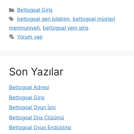
Kategoriler
Bettogoal Giriş
Etiketler
bettogoal geri bildirim
,
bettogoal müşteri
memnuniyeti
,
bettogoal yeni giris
Yorum yap
Son Yazılar
Bettogoal Adresi
Bettogoal Giriş
Bettogoal Oyun İzni
Bettogoal Dns Çözümü
Bettogoal Oyun Endüstrisi