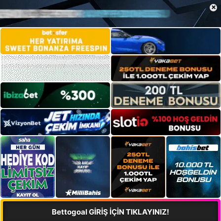
×
Bettogoal GİRİŞ İÇİN TIKLAYINIZ!