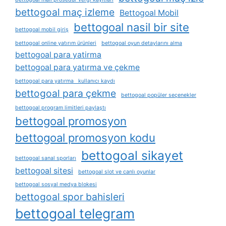
bettogoal maç izleme
Bettogoal Mobil
bettogoal nasil bir site
bettogoal mobil giriş
bettogoal online yatırım ürünleri
bettogoal oyun detaylarını alma
bettogoal para yatirma
bettogoal para yatırma ve çekme
bettogoal para yatırma kullanıcı kaydı
bettogoal para çekme
bettogoal popüler seçenekler
bettogoal program limitleri paylaştı
bettogoal promosyon
bettogoal promosyon kodu
bettogoal sikayet
bettogoal sanal sporları
bettogoal sitesi
bettogoal slot ve canlı oyunlar
bettogoal sosyal medya blokesi
bettogoal spor bahisleri
bettogoal telegram