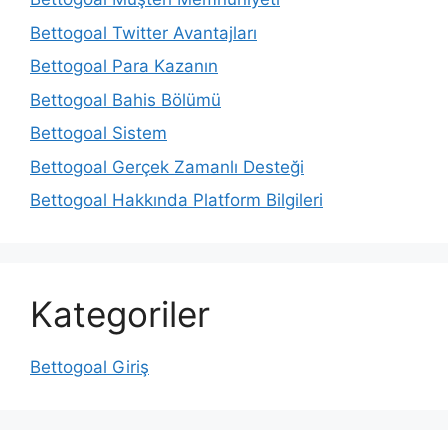
Bettogoal Twitter Avantajları
Bettogoal Para Kazanın
Bettogoal Bahis Bölümü
Bettogoal Sistem
Bettogoal Gerçek Zamanlı Desteği
Bettogoal Hakkında Platform Bilgileri
Kategoriler
Bettogoal Giriş