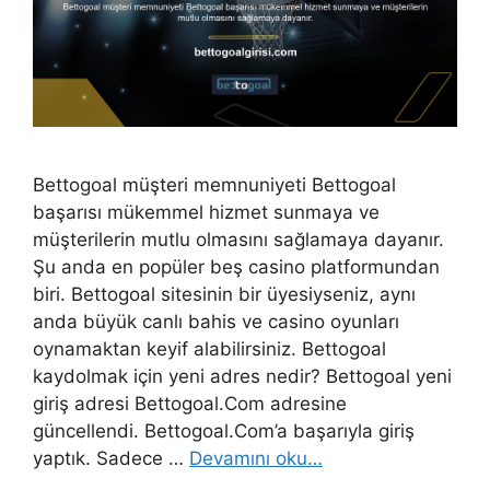
Bettogoal müşteri memnuniyeti Bettogoal
başarısı mükemmel hizmet sunmaya ve
müşterilerin mutlu olmasını sağlamaya dayanır.
Şu anda en popüler beş casino platformundan
biri. Bettogoal sitesinin bir üyesiyseniz, aynı
anda büyük canlı bahis ve casino oyunları
oynamaktan keyif alabilirsiniz. Bettogoal
kaydolmak için yeni adres nedir? Bettogoal yeni
giriş adresi Bettogoal.Com adresine
güncellendi. Bettogoal.Com’a başarıyla giriş
yaptık. Sadece …
Devamını oku…