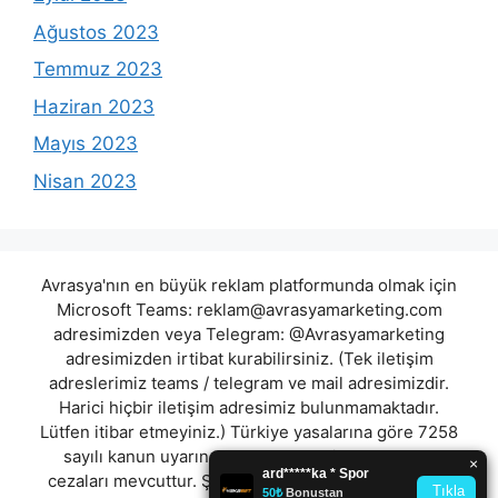
Ağustos 2023
Temmuz 2023
Haziran 2023
Mayıs 2023
Nisan 2023
Avrasya'nın en büyük reklam platformunda olmak için
Microsoft Teams:
reklam@avrasyamarketing.com
adresimizden veya Telegram: @Avrasyamarketing
adresimizden irtibat kurabilirsiniz. (Tek iletişim
adreslerimiz teams / telegram ve mail adresimizdir.
Harici hiçbir iletişim adresimiz bulunmamaktadır.
Lütfen itibar etmeyiniz.) Türkiye yasalarına göre 7258
sayılı kanun uyarınca yasa dışı bahis oynamanın
cezaları mevcuttur. Şu an bulunduğunuz site hiç bir