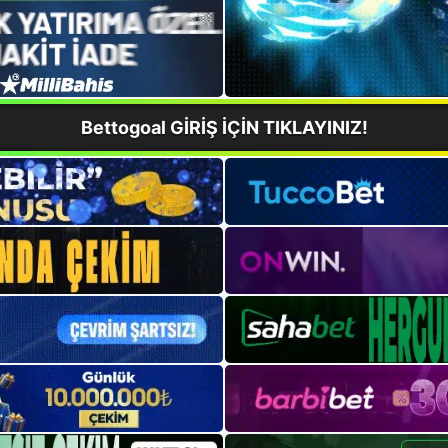
Bettogoal GİRİŞ İÇİN TIKLAYINIZ!