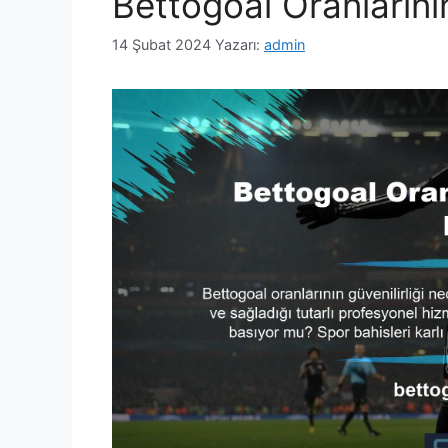
Bettogoal Oranlarının
14 Şubat 2024
Yazarı:
admin