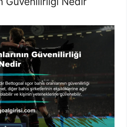
 Güvenilirliği Nedir