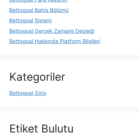
Bettogoal Bahis Bölümü
Bettogoal Sistem
Bettogoal Gerçek Zamanlı Desteği
Bettogoal Hakkında Platform Bilgileri
Kategoriler
Bettogoal Giriş
Etiket Bulutu