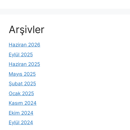
Arşivler
Haziran 2026
Eylül 2025
Haziran 2025
Mayıs 2025
Şubat 2025
Ocak 2025
Kasım 2024
Ekim 2024
Eylül 2024