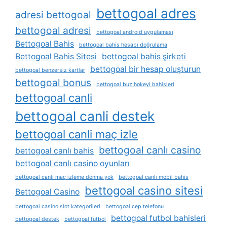
bettogoal adres
adresi bettogoal
bettogoal adresi
bettogoal android uygulaması
Bettogoal Bahis
bettogoal bahis hesabı doğrulama
Bettogoal Bahis Sitesi
bettogoal bahis şirketi
bettogoal bir hesap oluşturun
bettogoal benzersiz kartlar
bettogoal bonus
bettogoal buz hokeyi bahisleri
bettogoal canli
bettogoal canli destek
bettogoal canli maç izle
bettogoal canlı casino
bettogoal canlı bahis
bettogoal canlı casino oyunları
bettogoal canlı maç i̇zleme donma yok
bettogoal canlı mobil bahis
bettogoal casino sitesi
Bettogoal Casino
bettogoal casino slot kategorileri
bettogoal cep telefonu
bettogoal futbol bahisleri
bettogoal destek
bettogoal futbol