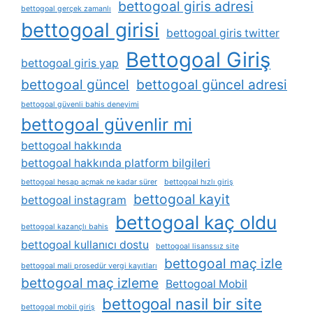
bettogoal giris adresi
bettogoal gerçek zamanlı
bettogoal girisi
bettogoal giris twitter
Bettogoal Giriş
bettogoal giris yap
bettogoal güncel
bettogoal güncel adresi
bettogoal güvenli bahis deneyimi
bettogoal güvenlir mi
bettogoal hakkında
bettogoal hakkında platform bilgileri
bettogoal hesap açmak ne kadar sürer
bettogoal hızlı giriş
bettogoal kayit
bettogoal instagram
bettogoal kaç oldu
bettogoal kazançlı bahis
bettogoal kullanıcı dostu
bettogoal lisanssız site
bettogoal maç izle
bettogoal mali prosedür vergi kayıtları
bettogoal maç izleme
Bettogoal Mobil
bettogoal nasil bir site
bettogoal mobil giriş