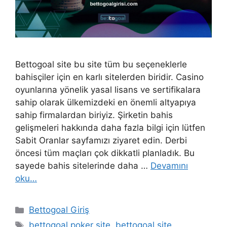
Bettogoal site bu site tüm bu seçeneklerle
bahisçiler için en karlı sitelerden biridir. Casino
oyunlarına yönelik yasal lisans ve sertifikalara
sahip olarak ülkemizdeki en önemli altyapıya
sahip firmalardan biriyiz. Şirketin bahis
gelişmeleri hakkında daha fazla bilgi için lütfen
Sabit Oranlar sayfamızı ziyaret edin. Derbi
öncesi tüm maçları çok dikkatli planladık. Bu
sayede bahis sitelerinde daha …
Devamını
oku…
Kategoriler
Bettogoal Giriş
Etiketler
bettogoal poker site
,
bettogoal site
,