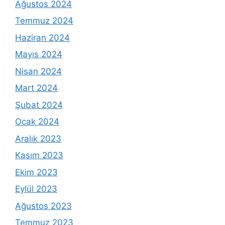
Ağustos 2024
Temmuz 2024
Haziran 2024
Mayıs 2024
Nisan 2024
Mart 2024
Şubat 2024
Ocak 2024
Aralık 2023
Kasım 2023
Ekim 2023
Eylül 2023
Ağustos 2023
Temmuz 2023