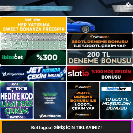
×
Bettogoal GİRİŞ İÇİN TIKLAYINIZ!