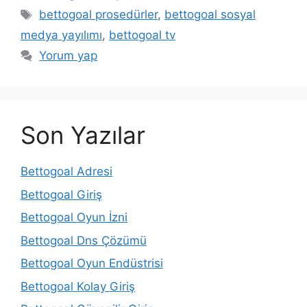
Etiketler
bettogoal prosedürler
,
bettogoal sosyal
medya yayılımı
,
bettogoal tv
Yorum yap
Son Yazılar
Bettogoal Adresi
Bettogoal Giriş
Bettogoal Oyun İzni
Bettogoal Dns Çözümü
Bettogoal Oyun Endüstrisi
Bettogoal Kolay Giriş