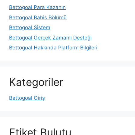
Bettogoal Para Kazanın
Bettogoal Bahis Bölümü
Bettogoal Sistem
Bettogoal Gerçek Zamanlı Desteği
Bettogoal Hakkında Platform Bilgileri
Kategoriler
Bettogoal Giriş
Etiket Bulutu