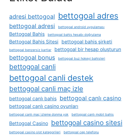
bettogoal adres
adresi bettogoal
bettogoal adresi
bettogoal android uygulaması
Bettogoal Bahis
bettogoal bahis hesabı doğrulama
Bettogoal Bahis Sitesi
bettogoal bahis şirketi
bettogoal bir hesap oluşturun
bettogoal benzersiz kartlar
bettogoal bonus
bettogoal buz hokeyi bahisleri
bettogoal canli
bettogoal canli destek
bettogoal canli maç izle
bettogoal canlı casino
bettogoal canlı bahis
bettogoal canlı casino oyunları
bettogoal canlı maç i̇zleme donma yok
bettogoal canlı mobil bahis
bettogoal casino sitesi
Bettogoal Casino
bettogoal casino slot kategorileri
bettogoal cep telefonu