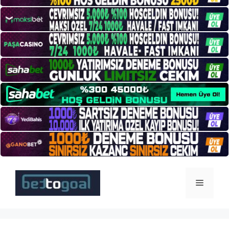
İçeriğe
atla
Menü