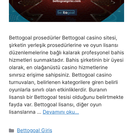
Bettogoal prosedürler Bettogoal casino sitesi,
şirketin yerleşik prosedürlerine ve oyun lisansı
düzenlemelerine bağlı kalarak profesyonel bahis
hizmetleri sunmaktadır. Bahis şirketinin bir üyesi
olarak, en olağanüstü casino hizmetlerine
sınırsız erişime sahipsiniz. Bettogoal casino
turnuvaları, belirlenen kategorilere giren belirli
oyunlarla sınırlı olan etkinliklerdir. Buranın
lisanslı bir Bettogoal tesisi olduğunu belirtmekte
fayda var. Bettogoal lisansı, diğer oyun
lisanslarına …
Devamını oku…
Kategoriler
Bettogoal Giriş