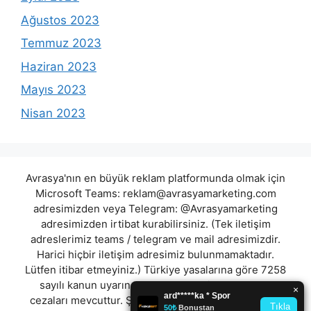
Ağustos 2023
Temmuz 2023
Haziran 2023
Mayıs 2023
Nisan 2023
Avrasya'nın en büyük reklam platformunda olmak için
Microsoft Teams:
reklam@avrasyamarketing.com
adresimizden veya Telegram: @Avrasyamarketing
adresimizden irtibat kurabilirsiniz. (Tek iletişim
adreslerimiz teams / telegram ve mail adresimizdir.
Harici hiçbir iletişim adresimiz bulunmamaktadır.
Lütfen itibar etmeyiniz.) Türkiye yasalarına göre 7258
sayılı kanun uyarınca yasa dışı bahis oynamanın
cezaları mevcuttur. Şu an bulunduğunuz site hiç bir