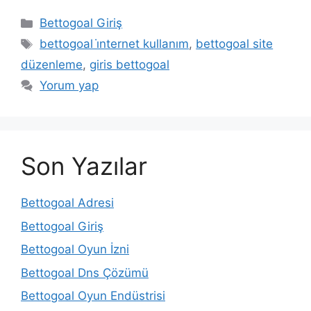
Kategoriler
Bettogoal Giriş
Etiketler
bettogoal i̇nternet kullanım
,
bettogoal site
düzenleme
,
giris bettogoal
Yorum yap
Son Yazılar
Bettogoal Adresi
Bettogoal Giriş
Bettogoal Oyun İzni
Bettogoal Dns Çözümü
Bettogoal Oyun Endüstrisi