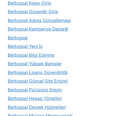
Bettogoal Kolay Giriş
Bettogoal Güvenilir Giriş
Bettogoal Adres Güncellemesi
Bettogoal Kampanya Desteği
Bettogoal
Bettogoal Yeni İş
Bettogoal Bilgi Edinme
Bettogoal Yüksek Bahisler
Bettogoal Lisans Güvenilirliği
Bettogoal Güncel Site Erişimi
Bettogoal Pürüzsüz Erişim
Bettogoal Hesap Yönetimi
Bettogoal Destek Hizmetleri
Bettogoal Müşteri Memnuniyeti