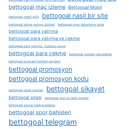
bettogoal maç izleme
Bettogoal Mobil
bettogoal nasil bir site
bettogoal mobil giriş
bettogoal online yatırım ürünleri
bettogoal oyun detaylarını alma
bettogoal para yatirma
bettogoal para yatırma ve çekme
bettogoal para yatırma kullanıcı kaydı
bettogoal para çekme
bettogoal popüler seçenekler
bettogoal program limitleri paylaştı
bettogoal promosyon
bettogoal promosyon kodu
bettogoal sikayet
bettogoal sanal sporları
bettogoal sitesi
bettogoal slot ve canlı oyunlar
bettogoal sosyal medya blokesi
bettogoal spor bahisleri
bettogoal telegram