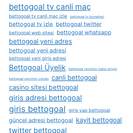
bettogoal tv canli maç
bettogoal tv canli maç izle
bettogoal tv hizmetleri
bettogoal tv izle
bettogoal twitter
bettogoal whatsapp
bettogoal web sitesi
bettogoal yeni adres
bettogoal yeni adresi
bettogoal yeni giriş adresi
Bettogoal Üyelik
bettogoal çevrimiçi bahis erişim
canli bettogoal
bettogoal çevrimiçi çözüm
casino sitesi bettogoal
giris adresi bettogoal
giris bettogoal
giris yap bettogoal
kayit bettogoal
güncel adresi bettogoal
twitter bettogoal