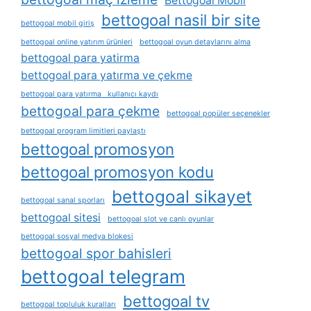
Bettogoal Mobil
bettogoal nasil bir site
bettogoal mobil giriş
bettogoal online yatırım ürünleri
bettogoal oyun detaylarını alma
bettogoal para yatirma
bettogoal para yatırma ve çekme
bettogoal para yatırma kullanıcı kaydı
bettogoal para çekme
bettogoal popüler seçenekler
bettogoal program limitleri paylaştı
bettogoal promosyon
bettogoal promosyon kodu
bettogoal sikayet
bettogoal sanal sporları
bettogoal sitesi
bettogoal slot ve canlı oyunlar
bettogoal sosyal medya blokesi
bettogoal spor bahisleri
bettogoal telegram
bettogoal tv
bettogoal topluluk kuralları