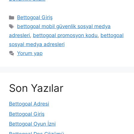
Kategoriler
Bettogoal Giriş
Etiketler
bettogoal mobil güvenlik sosyal medya
adresleri
,
bettogoal promosyon kodu
,
bettogoal
sosyal medya adresleri
Yorum yap
Son Yazılar
Bettogoal Adresi
Bettogoal Giriş
Bettogoal Oyun İzni
Bettogoal Dns Çözümü