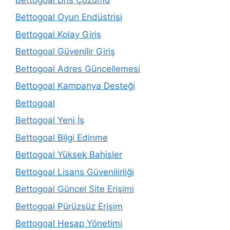
Bettogoal Oyun Endüstrisi
Bettogoal Kolay Giriş
Bettogoal Güvenilir Giriş
Bettogoal Adres Güncellemesi
Bettogoal Kampanya Desteği
Bettogoal
Bettogoal Yeni İş
Bettogoal Bilgi Edinme
Bettogoal Yüksek Bahisler
Bettogoal Lisans Güvenilirliği
Bettogoal Güncel Site Erişimi
Bettogoal Pürüzsüz Erişim
Bettogoal Hesap Yönetimi