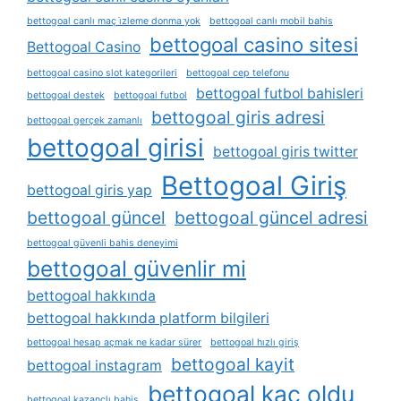
bettogoal canlı maç i̇zleme donma yok
bettogoal canlı mobil bahis
bettogoal casino sitesi
Bettogoal Casino
bettogoal casino slot kategorileri
bettogoal cep telefonu
bettogoal futbol bahisleri
bettogoal destek
bettogoal futbol
bettogoal giris adresi
bettogoal gerçek zamanlı
bettogoal girisi
bettogoal giris twitter
Bettogoal Giriş
bettogoal giris yap
bettogoal güncel
bettogoal güncel adresi
bettogoal güvenli bahis deneyimi
bettogoal güvenlir mi
bettogoal hakkında
bettogoal hakkında platform bilgileri
bettogoal hesap açmak ne kadar sürer
bettogoal hızlı giriş
bettogoal kayit
bettogoal instagram
bettogoal kaç oldu
bettogoal kazançlı bahis