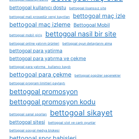
bettogoal kullanıcı dostu
bettogoal lisanssız site
bettogoal maç izle
bettogoal mali prosedür vergi kayıtları
bettogoal maç izleme
Bettogoal Mobil
bettogoal nasil bir site
bettogoal mobil giriş
bettogoal online yatırım ürünleri
bettogoal oyun detaylarını alma
bettogoal para yatirma
bettogoal para yatırma ve çekme
bettogoal para yatırma kullanıcı kaydı
bettogoal para çekme
bettogoal popüler seçenekler
bettogoal program limitleri paylaştı
bettogoal promosyon
bettogoal promosyon kodu
bettogoal sikayet
bettogoal sanal sporları
bettogoal sitesi
bettogoal slot ve canlı oyunlar
bettogoal sosyal medya blokesi
bettogoal spor bahisleri