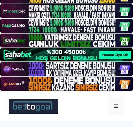
İçeriğe
atla
Menü