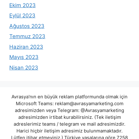
Ekim 2023
Eylül 2023
Ağustos 2023
Temmuz 2023
Haziran 2023
Mayıs 2023
Nisan 2023
Avrasya'nın en büyük reklam platformunda olmak için
Microsoft Teams:
reklam@avrasyamarketing.com
adresimizden veya Telegram: @Avrasyamarketing
adresimizden irtibat kurabilirsiniz. (Tek iletişim
adreslerimiz teams / telegram ve mail adresimizdir.
Harici hiçbir iletişim adresimiz bulunmamaktadır.
Lütfen itibar etmeyiniz.) Türkiye yasalarına göre 7258