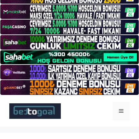
İçeriğe
atla
Menü