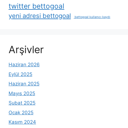
twitter bettogoal
yeni adresi bettogoal
bettogoal kullanıcı kaydı
Arşivler
Haziran 2026
Eylül 2025
Haziran 2025
Mayıs 2025
Şubat 2025
Ocak 2025
Kasım 2024