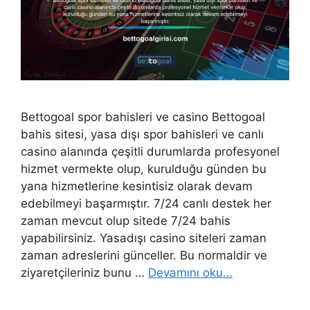
Bettogoal spor bahisleri ve casino Bettogoal
bahis sitesi, yasa dışı spor bahisleri ve canlı
casino alanında çeşitli durumlarda profesyonel
hizmet vermekte olup, kurulduğu günden bu
yana hizmetlerine kesintisiz olarak devam
edebilmeyi başarmıştır. 7/24 canlı destek her
zaman mevcut olup sitede 7/24 bahis
yapabilirsiniz. Yasadışı casino siteleri zaman
zaman adreslerini günceller. Bu normaldir ve
ziyaretçileriniz bunu …
Devamını oku…