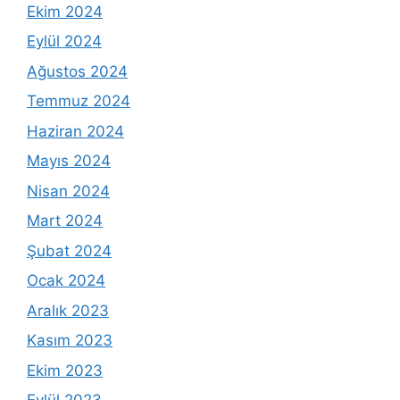
Ekim 2024
Eylül 2024
Ağustos 2024
Temmuz 2024
Haziran 2024
Mayıs 2024
Nisan 2024
Mart 2024
Şubat 2024
Ocak 2024
Aralık 2023
Kasım 2023
Ekim 2023