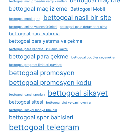
bettogoal maç izle
bettogoal mali prosedür vergi kayıtları
bettogoal maç izleme
Bettogoal Mobil
bettogoal nasil bir site
bettogoal mobil giriş
bettogoal online yatırım ürünleri
bettogoal oyun detaylarını alma
bettogoal para yatirma
bettogoal para yatırma ve çekme
bettogoal para yatırma kullanıcı kaydı
bettogoal para çekme
bettogoal popüler seçenekler
bettogoal program limitleri paylaştı
bettogoal promosyon
bettogoal promosyon kodu
bettogoal sikayet
bettogoal sanal sporları
bettogoal sitesi
bettogoal slot ve canlı oyunlar
bettogoal sosyal medya blokesi
bettogoal spor bahisleri
bettogoal telegram