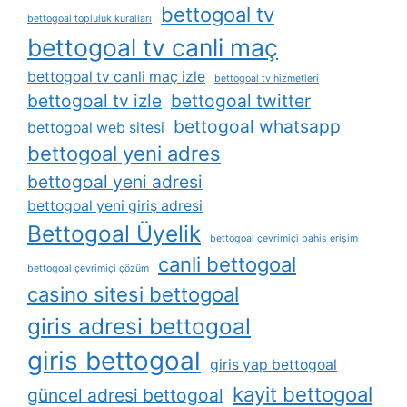
bettogoal tv
bettogoal topluluk kuralları
bettogoal tv canli maç
bettogoal tv canli maç izle
bettogoal tv hizmetleri
bettogoal tv izle
bettogoal twitter
bettogoal whatsapp
bettogoal web sitesi
bettogoal yeni adres
bettogoal yeni adresi
bettogoal yeni giriş adresi
Bettogoal Üyelik
bettogoal çevrimiçi bahis erişim
canli bettogoal
bettogoal çevrimiçi çözüm
casino sitesi bettogoal
giris adresi bettogoal
giris bettogoal
giris yap bettogoal
kayit bettogoal
güncel adresi bettogoal