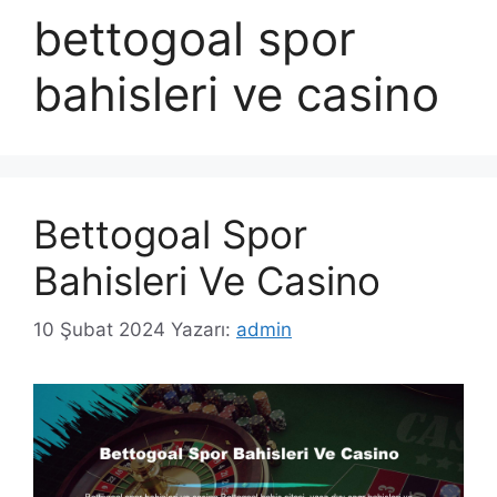
bettogoal spor
bahisleri ve casino
Bettogoal Spor
Bahisleri Ve Casino
10 Şubat 2024
Yazarı:
admin