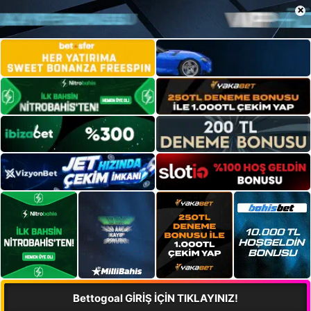
×
Bettogoal GİRİŞ İÇİN TIKLAYINIZ!