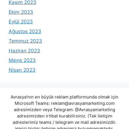
Kasım 2023
Ekim 2023
Eylül 2023
Ağustos 2023
Temmuz 2023
Haziran 2023
Mayıs 2023
Nisan 2023
Avrasya'nın en büyük reklam platformunda olmak için
Microsoft Teams:
reklam@avrasyamarketing.com
adresimizden veya Telegram: @Avrasyamarketing
adresimizden irtibat kurabilirsiniz. (Tek iletişim
adreslerimiz teams / telegram ve mail adresimizdir.
Harici hiçbir iletişim adresimiz bulunmamaktadır.