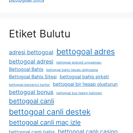
Etiket Bulutu
bettogoal adres
adresi bettogoal
bettogoal adresi
bettogoal android uygulaması
Bettogoal Bahis
bettogoal bahis hesabı doğrulama
Bettogoal Bahis Sitesi
bettogoal bahis şirketi
bettogoal bir hesap oluşturun
bettogoal benzersiz kartlar
bettogoal bonus
bettogoal buz hokeyi bahisleri
bettogoal canli
bettogoal canli destek
bettogoal canli maç izle
bettogoal canlı casino
bettogoal canlı bahis