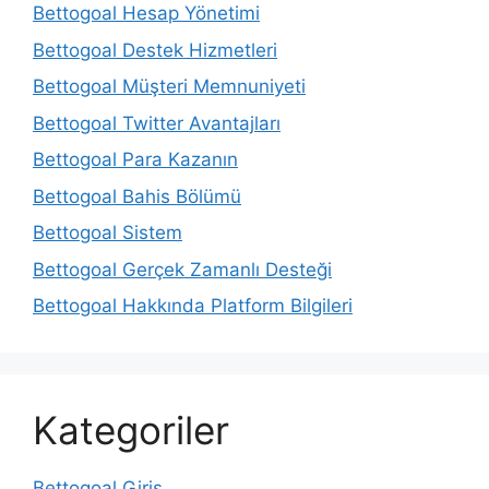
Bettogoal Hesap Yönetimi
Bettogoal Destek Hizmetleri
Bettogoal Müşteri Memnuniyeti
Bettogoal Twitter Avantajları
Bettogoal Para Kazanın
Bettogoal Bahis Bölümü
Bettogoal Sistem
Bettogoal Gerçek Zamanlı Desteği
Bettogoal Hakkında Platform Bilgileri
Kategoriler
Bettogoal Giriş