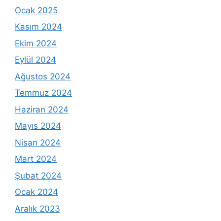
Ocak 2025
Kasım 2024
Ekim 2024
Eylül 2024
Ağustos 2024
Temmuz 2024
Haziran 2024
Mayıs 2024
Nisan 2024
Mart 2024
Şubat 2024
Ocak 2024
Aralık 2023