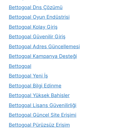
Bettogoal Dns Çözümü
Bettogoal Oyun Endüstrisi
Bettogoal Kolay Giriş
Bettogoal Güvenilir Giriş
Bettogoal Adres Güncellemesi
Bettogoal Kampanya Desteği
Bettogoal
Bettogoal Yeni İş
Bettogoal Bilgi Edinme
Bettogoal Yüksek Bahisler
Bettogoal Lisans Güvenilirliği
Bettogoal Güncel Site Erişimi
Bettogoal Pürüzsüz Erişim