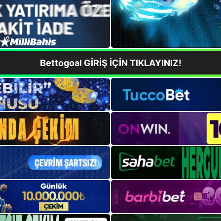
Bettogoal GİRİŞ İÇİN TIKLAYINIZ!