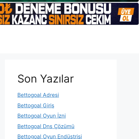
Son Yazılar
Bettogoal Adresi
Bettogoal Giriş
Bettogoal Oyun İzni
Bettogoal Dns Çözümü
Bettogoal Oyun Endüstrisi