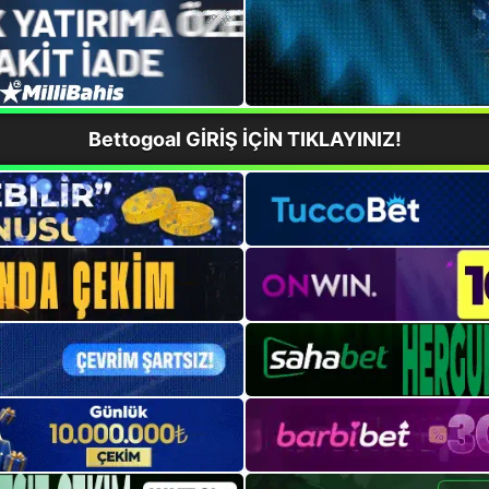
Bettogoal GİRİŞ İÇİN TIKLAYINIZ!