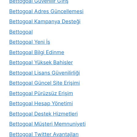
Bettogoal Güvenilir Giriş
Bettogoal Adres Güncellemesi
Bettogoal Kampanya Desteği
Bettogoal
Bettogoal Yeni İş
Bettogoal Bilgi Edinme
Bettogoal Yüksek Bahisler
Bettogoal Lisans Güvenilirliği
Bettogoal Güncel Site Erişimi
Bettogoal Pürüzsüz Erişim
Bettogoal Hesap Yönetimi
Bettogoal Destek Hizmetleri
Bettogoal Müşteri Memnuniyeti
Bettogoal Twitter Avantajları