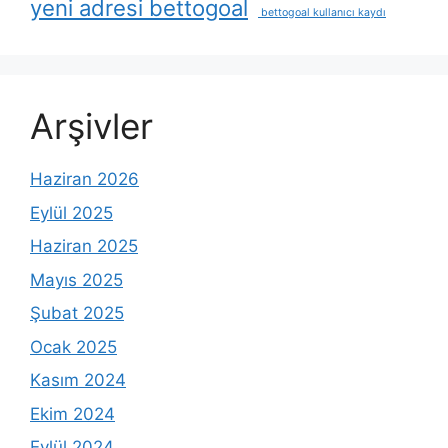
yeni adresi bettogoal
bettogoal kullanıcı kaydı
Arşivler
Haziran 2026
Eylül 2025
Haziran 2025
Mayıs 2025
Şubat 2025
Ocak 2025
Kasım 2024
Ekim 2024
Eylül 2024