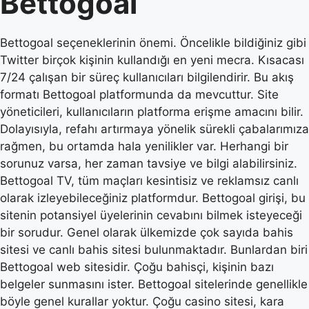
Bettogoal
Bettogoal seçeneklerinin önemi. Öncelikle bildiğiniz gibi
Twitter birçok kişinin kullandığı en yeni mecra. Kısacası
7/24 çalışan bir süreç kullanıcıları bilgilendirir. Bu akış
formatı Bettogoal platformunda da mevcuttur. Site
yöneticileri, kullanıcıların platforma erişme amacını bilir.
Dolayısıyla, refahı artırmaya yönelik sürekli çabalarımıza
rağmen, bu ortamda hala yenilikler var. Herhangi bir
sorunuz varsa, her zaman tavsiye ve bilgi alabilirsiniz.
Bettogoal TV, tüm maçları kesintisiz ve reklamsız canlı
olarak izleyebileceğiniz platformdur. Bettogoal girişi, bu
sitenin potansiyel üyelerinin cevabını bilmek isteyeceği
bir sorudur. Genel olarak ülkemizde çok sayıda bahis
sitesi ve canlı bahis sitesi bulunmaktadır. Bunlardan biri
Bettogoal web sitesidir. Çoğu bahisçi, kişinin bazı
belgeler sunmasını ister. Bettogoal sitelerinde genellikle
böyle genel kurallar yoktur. Çoğu casino sitesi, kara