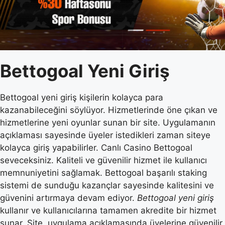
Bettogoal Yeni Giriş
Bettogoal yeni giriş kişilerin kolayca para
kazanabileceğini söylüyor. Hizmetlerinde öne çıkan ve
hizmetlerine yeni oyunlar sunan bir site. Uygulamanın
açıklaması sayesinde üyeler istedikleri zaman siteye
kolayca giriş yapabilirler. Canlı Casino Bettogoal
seveceksiniz. Kaliteli ve güvenilir hizmet ile kullanıcı
memnuniyetini sağlamak. Bettogoal başarılı staking
sistemi de sunduğu kazançlar sayesinde kalitesini ve
güvenini artırmaya devam ediyor.
Bettogoal yeni giriş
kullanır ve kullanıcılarına tamamen akredite bir hizmet
sunar. Site, uygulama açıklamasında üyelerine güvenilir