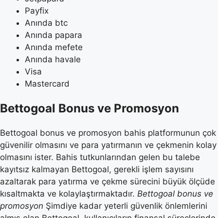
Payfix
Anında btc
Anında papara
Anında mefete
Anında havale
Visa
Mastercard
Bettogoal Bonus ve Promosyon
Bettogoal bonus ve promosyon bahis platformunun çok
güvenilir olmasını ve para yatırmanın ve çekmenin kolay
olmasını ister. Bahis tutkunlarından gelen bu talebe
kayıtsız kalmayan Bettogoal, gerekli işlem sayısını
azaltarak para yatırma ve çekme sürecini büyük ölçüde
kısaltmakta ve kolaylaştırmaktadır.
Bettogoal bonus ve
promosyon
Şimdiye kadar yeterli güvenlik önlemlerini
almış olan Bettogoal, kullanıcıların finansal süreçlerinde