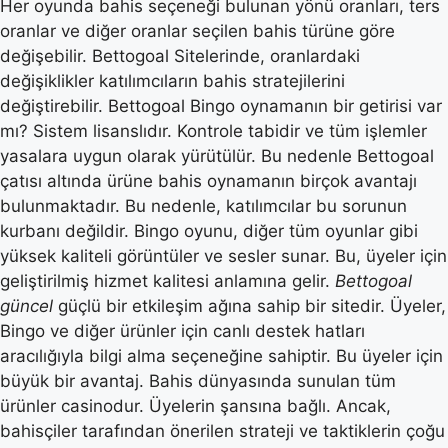
Her oyunda bahis seçeneği bulunan yönü oranları, ters
oranlar ve diğer oranlar seçilen bahis türüne göre
değişebilir. Bettogoal Sitelerinde, oranlardaki
değişiklikler katılımcıların bahis stratejilerini
değiştirebilir. Bettogoal Bingo oynamanın bir getirisi var
mı? Sistem lisanslıdır. Kontrole tabidir ve tüm işlemler
yasalara uygun olarak yürütülür. Bu nedenle Bettogoal
çatısı altında ürüne bahis oynamanın birçok avantajı
bulunmaktadır. Bu nedenle, katılımcılar bu sorunun
kurbanı değildir. Bingo oyunu, diğer tüm oyunlar gibi
yüksek kaliteli görüntüler ve sesler sunar. Bu, üyeler için
geliştirilmiş hizmet kalitesi anlamına gelir.
Bettogoal
güncel
güçlü bir etkileşim ağına sahip bir sitedir. Üyeler,
Bingo ve diğer ürünler için canlı destek hatları
aracılığıyla bilgi alma seçeneğine sahiptir. Bu üyeler için
büyük bir avantaj. Bahis dünyasında sunulan tüm
ürünler casinodur. Üyelerin şansına bağlı. Ancak,
bahisçiler tarafından önerilen strateji ve taktiklerin çoğu