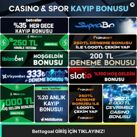
×
Bettogoal GİRİŞ İÇİN TIKLAYINIZ!