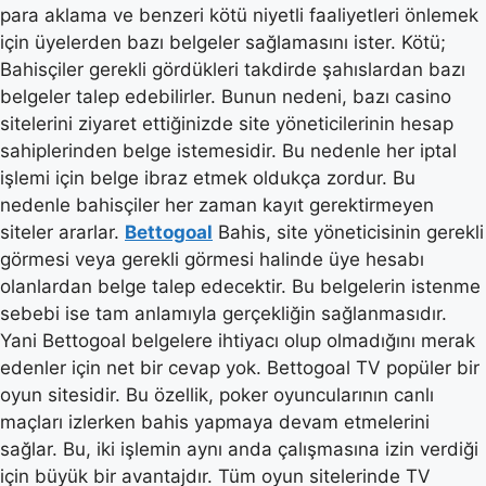
para aklama ve benzeri kötü niyetli faaliyetleri önlemek
için üyelerden bazı belgeler sağlamasını ister. Kötü;
Bahisçiler gerekli gördükleri takdirde şahıslardan bazı
belgeler talep edebilirler. Bunun nedeni, bazı casino
sitelerini ziyaret ettiğinizde site yöneticilerinin hesap
sahiplerinden belge istemesidir. Bu nedenle her iptal
işlemi için belge ibraz etmek oldukça zordur. Bu
nedenle bahisçiler her zaman kayıt gerektirmeyen
siteler ararlar.
Bettogoal
Bahis, site yöneticisinin gerekli
görmesi veya gerekli görmesi halinde üye hesabı
olanlardan belge talep edecektir. Bu belgelerin istenme
sebebi ise tam anlamıyla gerçekliğin sağlanmasıdır.
Yani Bettogoal belgelere ihtiyacı olup olmadığını merak
edenler için net bir cevap yok. Bettogoal TV popüler bir
oyun sitesidir. Bu özellik, poker oyuncularının canlı
maçları izlerken bahis yapmaya devam etmelerini
sağlar. Bu, iki işlemin aynı anda çalışmasına izin verdiği
için büyük bir avantajdır. Tüm oyun sitelerinde TV