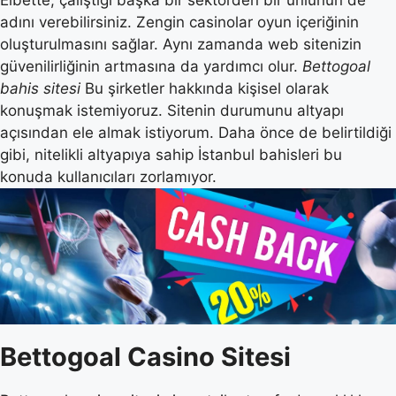
adını verebilirsiniz. Zengin casinolar oyun içeriğinin
oluşturulmasını sağlar. Aynı zamanda web sitenizin
güvenilirliğinin artmasına da yardımcı olur.
Bettogoal
bahis sitesi
Bu şirketler hakkında kişisel olarak
konuşmak istemiyoruz. Sitenin durumunu altyapı
açısından ele almak istiyorum. Daha önce de belirtildiği
gibi, nitelikli altyapıya sahip İstanbul bahisleri bu
konuda kullanıcıları zorlamıyor.
Bettogoal Casino Sitesi