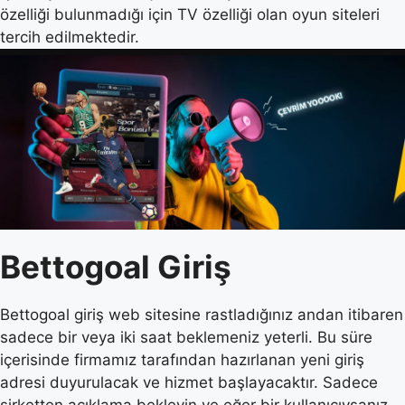
özelliği bulunmadığı için TV özelliği olan oyun siteleri
tercih edilmektedir.
Bettogoal Giriş
Bettogoal giriş web sitesine rastladığınız andan itibaren
sadece bir veya iki saat beklemeniz yeterli. Bu süre
içerisinde firmamız tarafından hazırlanan yeni giriş
adresi duyurulacak ve hizmet başlayacaktır. Sadece