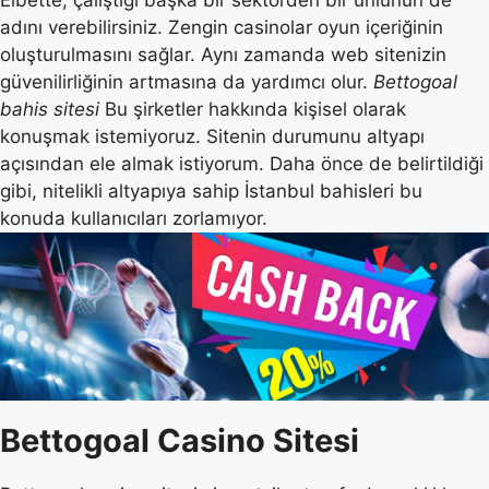
adını verebilirsiniz. Zengin casinolar oyun içeriğinin
oluşturulmasını sağlar. Aynı zamanda web sitenizin
güvenilirliğinin artmasına da yardımcı olur.
Bettogoal
bahis sitesi
Bu şirketler hakkında kişisel olarak
konuşmak istemiyoruz. Sitenin durumunu altyapı
açısından ele almak istiyorum. Daha önce de belirtildiği
gibi, nitelikli altyapıya sahip İstanbul bahisleri bu
konuda kullanıcıları zorlamıyor.
Bettogoal Casino Sitesi