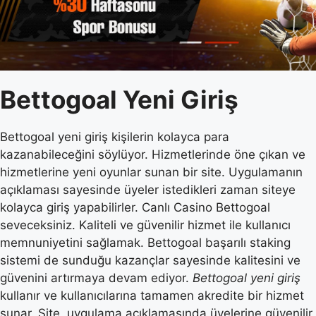
Bettogoal Yeni Giriş
Bettogoal yeni giriş kişilerin kolayca para
kazanabileceğini söylüyor. Hizmetlerinde öne çıkan ve
hizmetlerine yeni oyunlar sunan bir site. Uygulamanın
açıklaması sayesinde üyeler istedikleri zaman siteye
kolayca giriş yapabilirler. Canlı Casino Bettogoal
seveceksiniz. Kaliteli ve güvenilir hizmet ile kullanıcı
memnuniyetini sağlamak. Bettogoal başarılı staking
sistemi de sunduğu kazançlar sayesinde kalitesini ve
güvenini artırmaya devam ediyor.
Bettogoal yeni giriş
kullanır ve kullanıcılarına tamamen akredite bir hizmet
sunar. Site, uygulama açıklamasında üyelerine güvenilir