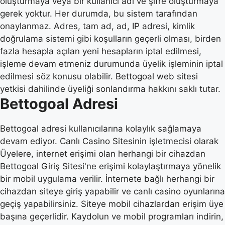
oluşturmaya veya bir kullanıcı adı ve şifre oluşturmaya
gerek yoktur. Her durumda, bu sistem tarafından
onaylanmaz. Adres, tam ad, ad, IP adresi, kimlik
doğrulama sistemi gibi koşulların geçerli olması, birden
fazla hesapla açılan yeni hesapların iptal edilmesi,
işleme devam etmeniz durumunda üyelik işleminin iptal
edilmesi söz konusu olabilir. Bettogoal web sitesi
yetkisi dahilinde üyeliği sonlandırma hakkını saklı tutar.
Bettogoal Adresi
Bettogoal adresi kullanıcılarına kolaylık sağlamaya
devam ediyor. Canlı Casino Sitesinin işletmecisi olarak
Üyelere, internet erişimi olan herhangi bir cihazdan
Bettogoal Giriş Sitesi'ne erişimi kolaylaştırmaya yönelik
bir mobil uygulama verilir. İnternete bağlı herhangi bir
cihazdan siteye giriş yapabilir ve canlı casino oyunlarına
geçiş yapabilirsiniz. Siteye mobil cihazlardan erişim üye
başına geçerlidir. Kaydolun ve mobil programları indirin,