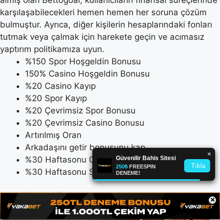
karşılaşabilecekleri hemen hemen her soruna çözüm
bulmuştur. Ayrıca, diğer kişilerin hesaplarındaki fonları
tutmak veya çalmak için harekete geçin ve acımasız
yaptırım politikamıza uyun.
%150 Spor Hoşgeldin Bonusu
150% Casino Hoşgeldin Bonusu
%20 Casino Kayıp
%20 Spor Kayıp
%20 Çevrimsiz Spor Bonusu
%20 Çevrimsiz Casino Bonusu
Artırılmış Oran
Arkadaşını getir bonusunu kap
%30 Haftasonu Casino Bonusu
%30 Haftasonu Spor Bonusu
×