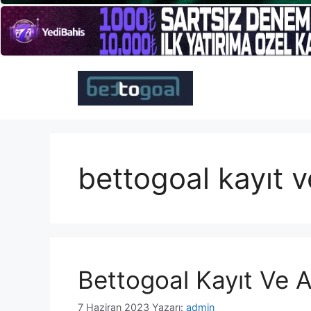
İçeriğe
atla
bettogoal kayıt v
Bettogoal Kayıt Ve A
7 Haziran 2023
Yazarı:
admin