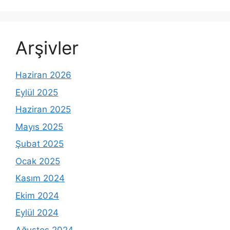
Arşivler
Haziran 2026
Eylül 2025
Haziran 2025
Mayıs 2025
Şubat 2025
Ocak 2025
Kasım 2024
Ekim 2024
Eylül 2024
Ağustos 2024