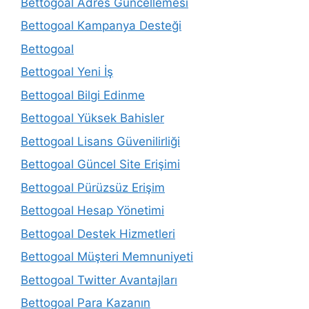
Bettogoal Adres Güncellemesi
Bettogoal Kampanya Desteği
Bettogoal
Bettogoal Yeni İş
Bettogoal Bilgi Edinme
Bettogoal Yüksek Bahisler
Bettogoal Lisans Güvenilirliği
Bettogoal Güncel Site Erişimi
Bettogoal Pürüzsüz Erişim
Bettogoal Hesap Yönetimi
Bettogoal Destek Hizmetleri
Bettogoal Müşteri Memnuniyeti
Bettogoal Twitter Avantajları
Bettogoal Para Kazanın