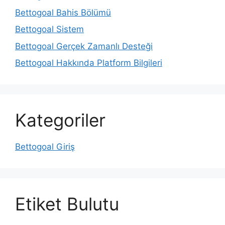
Bettogoal Bahis Bölümü
Bettogoal Sistem
Bettogoal Gerçek Zamanlı Desteği
Bettogoal Hakkında Platform Bilgileri
Kategoriler
Bettogoal Giriş
Etiket Bulutu