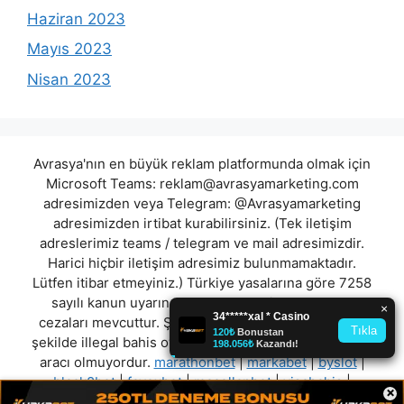
Haziran 2023
Mayıs 2023
Nisan 2023
Avrasya'nın en büyük reklam platformunda olmak için
Microsoft Teams:
reklam@avrasyamarketing.com
adresimizden veya Telegram: @Avrasyamarketing
adresimizden irtibat kurabilirsiniz. (Tek iletişim
adreslerimiz teams / telegram ve mail adresimizdir.
Harici hiçbir iletişim adresimiz bulunmamaktadır.
Lütfen itibar etmeyiniz.) Türkiye yasalarına göre 7258
sayılı kanun uyarınca yasa dışı bahis oynamanın
cezaları mevcuttur. Şu an bulunduğunuz site hiç bir
şekilde illegal bahis oyunları oynatmıyor ve oynamaya
aracı olmuyordur.
marathonbet
|
markabet
|
byslot
|
black8bet
|
favexbet
|
macellanbet
|
visabahis
|
×
gonebet