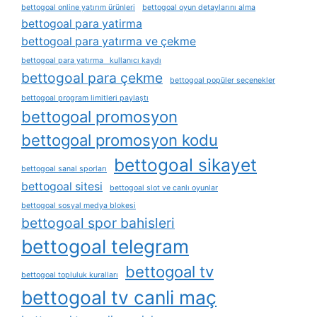
bettogoal online yatırım ürünleri
bettogoal oyun detaylarını alma
bettogoal para yatirma
bettogoal para yatırma ve çekme
bettogoal para yatırma kullanıcı kaydı
bettogoal para çekme
bettogoal popüler seçenekler
bettogoal program limitleri paylaştı
bettogoal promosyon
bettogoal promosyon kodu
bettogoal sikayet
bettogoal sanal sporları
bettogoal sitesi
bettogoal slot ve canlı oyunlar
bettogoal sosyal medya blokesi
bettogoal spor bahisleri
bettogoal telegram
bettogoal tv
bettogoal topluluk kuralları
bettogoal tv canli maç