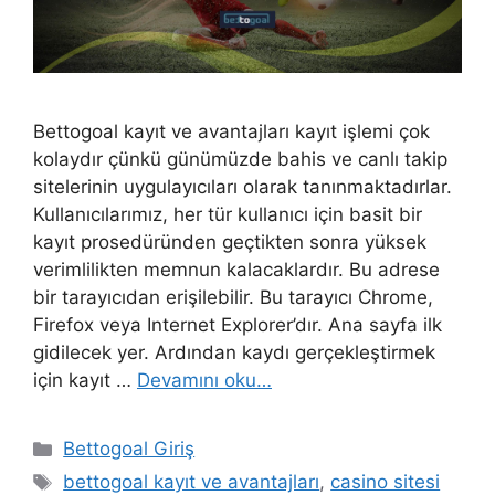
Bettogoal kayıt ve avantajları kayıt işlemi çok
kolaydır çünkü günümüzde bahis ve canlı takip
sitelerinin uygulayıcıları olarak tanınmaktadırlar.
Kullanıcılarımız, her tür kullanıcı için basit bir
kayıt prosedüründen geçtikten sonra yüksek
verimlilikten memnun kalacaklardır. Bu adrese
bir tarayıcıdan erişilebilir. Bu tarayıcı Chrome,
Firefox veya Internet Explorer’dır. Ana sayfa ilk
gidilecek yer. Ardından kaydı gerçekleştirmek
için kayıt …
Devamını oku…
Kategoriler
Bettogoal Giriş
Etiketler
bettogoal kayıt ve avantajları
,
casino sitesi