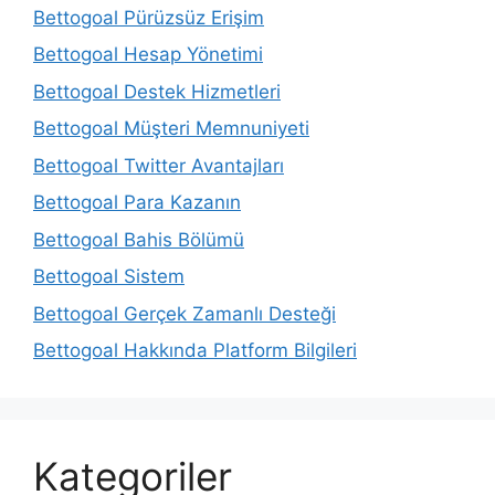
Bettogoal Pürüzsüz Erişim
Bettogoal Hesap Yönetimi
Bettogoal Destek Hizmetleri
Bettogoal Müşteri Memnuniyeti
Bettogoal Twitter Avantajları
Bettogoal Para Kazanın
Bettogoal Bahis Bölümü
Bettogoal Sistem
Bettogoal Gerçek Zamanlı Desteği
Bettogoal Hakkında Platform Bilgileri
Kategoriler