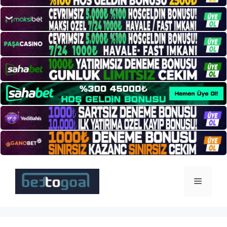
İçeriğe
atla
Menü