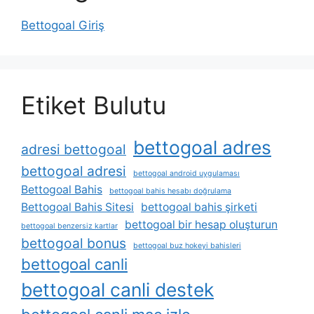
Bettogoal Giriş
Etiket Bulutu
bettogoal adres
adresi bettogoal
bettogoal adresi
bettogoal android uygulaması
Bettogoal Bahis
bettogoal bahis hesabı doğrulama
Bettogoal Bahis Sitesi
bettogoal bahis şirketi
bettogoal bir hesap oluşturun
bettogoal benzersiz kartlar
bettogoal bonus
bettogoal buz hokeyi bahisleri
bettogoal canli
bettogoal canli destek