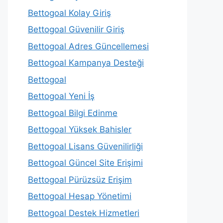
Bettogoal Kolay Giriş
Bettogoal Güvenilir Giriş
Bettogoal Adres Güncellemesi
Bettogoal Kampanya Desteği
Bettogoal
Bettogoal Yeni İş
Bettogoal Bilgi Edinme
Bettogoal Yüksek Bahisler
Bettogoal Lisans Güvenilirliği
Bettogoal Güncel Site Erişimi
Bettogoal Pürüzsüz Erişim
Bettogoal Hesap Yönetimi
Bettogoal Destek Hizmetleri