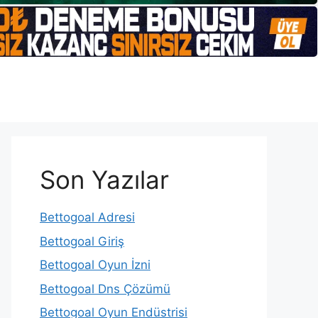
Son Yazılar
Bettogoal Adresi
Bettogoal Giriş
Bettogoal Oyun İzni
Bettogoal Dns Çözümü
Bettogoal Oyun Endüstrisi